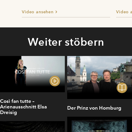
Video ansehen
Video 
Weiter stöbern
Così fan tutte –
Arienausschnitt Elsa
Der Prinz von Homburg
Dreisig