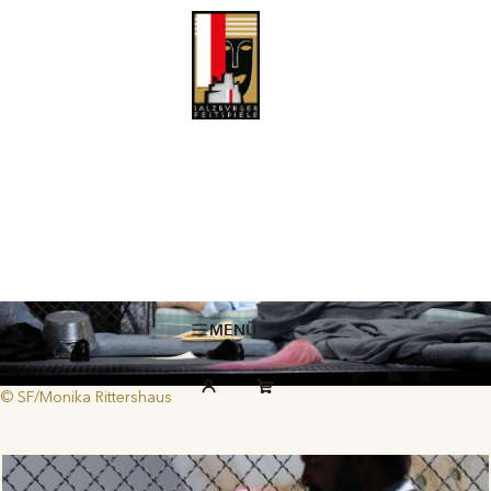
Giulio Cesare in Egitto
Georg Friedrich Händel
MENÜ
© SF/Monika Rittershaus