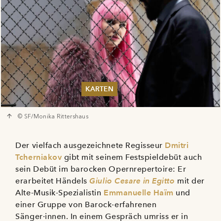
KARTEN
Sommer 2026
© SF/Monika Rittershaus
Pfingsten 2026
Abonnements
Karteninformation
Der vielfach ausgezeichnete Regisseur
Dmitri
Gutscheine
Tcherniakov
gibt mit seinem Festspieldebüt auch
sein Debüt im barocken Opernrepertoire: Er
erarbeitet Händels
Giulio Cesare in Egitto
mit der
Alte-Musik-Spezialistin
Emmanuelle Haïm
und
einer Gruppe von Barock-erfahrenen
Sänger·innen. In einem Gespräch umriss er in