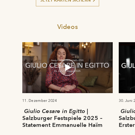
Videos
11. Dezember 2024
30. Juni 
Giulio Cesare in Egitto
|
Giuli
Salzburger Festspiele 2025 –
Salzb
Statement Emmanuelle Haïm
Erster