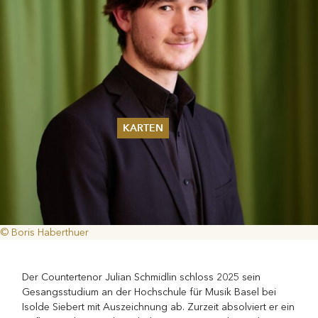
KARTEN
Sommer 2026
Pfingsten 2026
Abonnements
Karteninformation
Gutscheine
© Boris Haberthuer
Der Countertenor Julian Schmidlin schloss 2025 sein
Gesangsstudium an der Hochschule für Musik Basel bei
Isolde Siebert mit Auszeichnung ab. Zurzeit absolviert er ein