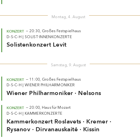
Montag, 4. August
KONZERT
—
20:30,
Großes Festspielhaus
D-S-C-H
|
SOLIST·INNENKONZERTE
Solistenkonzert Levit
Samstag, 9. August
KONZERT
—
11:00,
Großes Festspielhaus
D-S-C-H
|
WIENER PHILHARMONIKER
Wiener Philharmoniker · Nelsons
KONZERT
—
20:00,
Haus für Mozart
D-S-C-H
|
KAMMERKONZERTE
Kammerkonzert Roslavets · Kremer ·
Rysanov · Dirvanauskaitė · Kissin