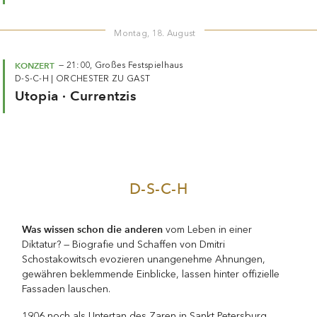
Montag, 18. August
KONZERT
—
21:00,
Großes Festspielhaus
D-S-C-H
|
ORCHESTER ZU GAST
Utopia · Currentzis
D-S-C-H
Was wissen schon die anderen
vom Leben in einer
Diktatur? — Biografie und Schaffen von Dmitri
Schostakowitsch evozieren unangenehme Ahnungen,
gewähren beklemmende Einblicke, lassen hinter offizielle
Fassaden lauschen.
1906 noch als Untertan des Zaren in Sankt Petersburg
geboren, begann er mit 13 Jahren sein Musikstudium. Als