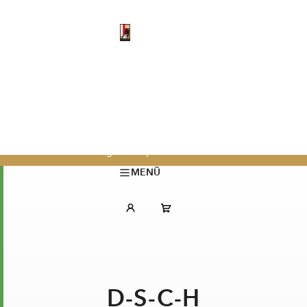
Archiv
Salzburger Festspiele 2025
MENÜ
D-S-C-H
KARTEN