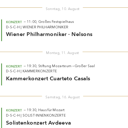
Sonntag, 10. August
KONZERT
—
11:00,
Großes Festspielhaus
D-S-C-H
|
WIENER PHILHARMONIKER
Wiener Philharmoniker · Nelsons
Montag, 11. August
KONZERT
—
19:30,
Stiftung Mozarteum —
Großer Saal
D-S-C-H
|
KAMMERKONZERTE
Kammerkonzert Cuarteto Casals
Samstag, 16. August
KONZERT
—
19:30,
Haus für Mozart
D-S-C-H
|
SOLIST·INNENKONZERTE
Solistenkonzert Avdeeva