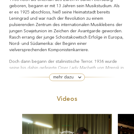
er es 1925 abschloss, hieß seine Heimatstadt bereits
Leningrad und war nach der Revolution zu einem
pulsierenden Zentrum des internationalen Musiklebens der
jungen Sowjetunion im Zeichen der Avantgarde geworden.
Rasch errang der junge Schostakowitsch Erfolge in Europa,
Nord- und Südamerika: der Beginn einer
vielversprechenden Komponistenkarriere.
Doch dann begann der stalinistische Terror. 1936 wurde
Lady Macbeth von Mzensk
seine bis dahin gefeierte Oper
in
einem Artikel in der Prawda als „betont disharmonische,
mehr dazu
chaotische Flut von Tönen“ diffamiert. Schlagartig sah sich
Schostakowitsch in seiner künstlerischen und menschlichen
Existenz bedroht: Monatelang verbrachte er, ein Freund
Videos
bereits hingerichteter „Volksfeinde“, die Nächte angekleidet
und mit einem gepackten Koffer bei der Hand, in Erwartung
seiner Verhaftung. Er blieb jedoch verschont — und selbst
eine zweite Maßregelung 1948 konnte er überstehen. Das
Regime missbrauchte ihn als Aushängeschild der
Sowjetkunst im Ausland und setzte ihn zu Hause erheblich
unter Druck — bis hin zum Eintritt in die Kommunistische