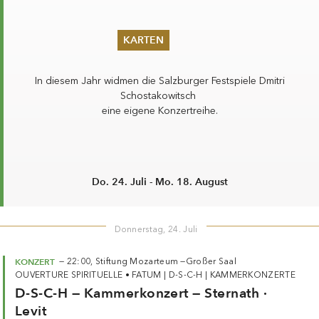
Sommer 2026
Pfingsten 2026
Abonnements
In diesem Jahr widmen die Salzburger Festspiele
Dmitri
Karteninformation
Schostakowitsch
Gutscheine
eine eigene Konzertreihe.
Do. 24. Juli - Mo. 18. August
Donnerstag, 24. Juli
KONZERT
—
22:00,
Stiftung Mozarteum —
Großer Saal
OUVERTURE SPIRITUELLE • FATUM
|
D-S-C-H
|
KAMMERKONZERTE
D-S-C-H — Kammerkonzert — Sternath ·
Levit