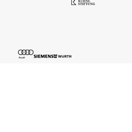
Tickethotline
+43 662 8045 500
info@salzburgfestival.at
Newsletter abonnieren
!!