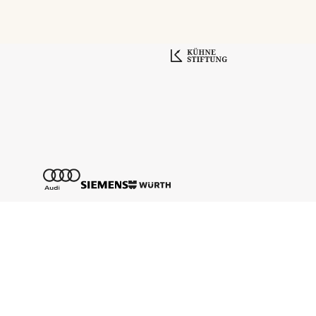
Tickethotline
+43 662 8045 500
info@salzburgfestival.at
Newsletter abonnieren