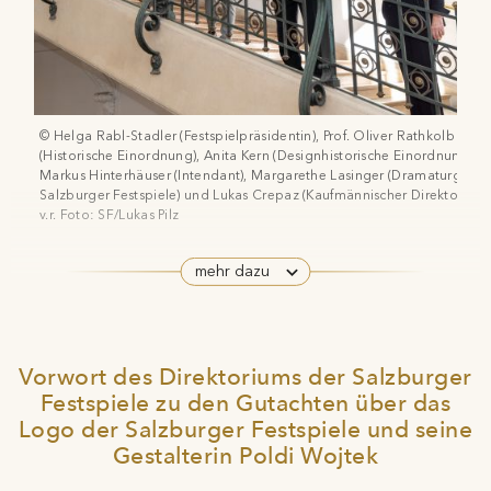
© Helga Rabl-Stadler (Festspielpräsidentin), Prof. Oliver Rathkolb
(Historische Einordnung), Anita Kern (Designhistorische Einordnung),
Markus Hinterhäuser (Intendant), Margarethe Lasinger (Dramaturgie
Salzburger Festspiele) und Lukas Crepaz (Kaufmännischer Direktor),
v.r. Foto: SF/Lukas Pilz
mehr dazu
Die Grafikerin Poldi Wojtek schuf 1928 jenen
Plakatentwurf, der seither als Logo der
Salzburger Festspiele – mit Ausnahme der Zeit
des Nationalsozialismus – dient. Anlässlich des
Vorwort des Direktoriums der Salzburger
100-Jahr-Jubiläums beauftragten die Salzburger
Festspiele zu den Gutachten über das
Festspiele zwei Gutachten mit der Aufarbeitung
Logo der Salzburger Festspiele und seine
dieses Kapitels der Festspielgeschichte:
Gestalterin Poldi Wojtek
Zeithistorisches Gutachten von Prof. Oliver Rathkolb