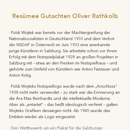
Festspiellogo ist. An ihrer Person, die sich später dem
Die Designhistorikerin Anita Kern untersuchte die
Nationalsozialismus angedient hat, zeigt sich geradezu
Resümee Gutachten Oliver Rathkolb
ästhetische Einordnung des Plakatentwurfs.
exemplarisch der Konflikt zwischen der moralischen
„Grafikdesigner haben die Inhalte ihrer Auftraggeber visuell
Verantwortung des Künstlers und dem künstlerischen Wert
zu kommunizieren. ,Gebrauchs-grafiker‘ gehören einem
seiner Werke.
· Poldi Wojtek war bereits vor der Machtergreifung der
Berufsstand an, der in einem verbrecherischen Regime
Nationalsozialisten in Deutschland 1933 und dem Verbot
schnell in Gewissenskonflikte kommt, wenn er
Die Festspiele haben daher zwei Gutachten mit der
der NSDAP in Österreich im Juni 1933 eine anerkannte
Auftragsarbeiten annimmt. Nicht jede(r) hatte die Kraft zu
Aufarbeitung dieses Kapitels der Festspielgeschichte
junge Künstlerin in Salzburg. Sie arbeitete schon vor ihrem
widerstehen (oder gar politischen Widerstand mit
beauftragt: Prof. Oliver Rathkolb ging der politischen
Erfolg mit dem Festspielplakat 1928 an großen Projekten in
grafischen Mitteln zu leisten). Die Folgen eines solchen
Entwicklung Wojteks nach und dokumentierte akribisch die
Salzburg mit – etwa an den Fresken im Festspielhaus – und
Dilemmas für die Qualität der grafischen Erzeugnisse
tiefbraunen Spuren in der Biografie der Künstlerin, bis hin
gehörte zum Umfeld von Künstlern wie Anton Faistauer und
zeigen sich bei mehreren Designern – in Poldi Wojteks Fall
zur Durchsetzung der Arisierung des Hauses ihrer
Anton Kolig.
hat die Einordnung in ein unmenschliches System auch den
Künstlerkollegin Helene von Taussig.
grafischen Esprit zunichte gemacht“, resümiert Dr. Anita
· Poldi Wojteks Festspiellogo wurde nach dem „Anschluss“
Dr. Anita Kern begutachtete die künstlerische Entwicklung,
Kern.
1938 nicht mehr verwendet – zu stark war die Erinnerung an
insbesondere den künstlerischen Wert des Logos. Dabei
die Ära Max Reinhardts und die intellektuelle Moderne.
Festspielpräsidentin Helga
In ihrem Statement schloss die
zeigte sich deutlich, dass die bei so bedeutenden Künstlern
Aber als „entartet“ – das heißt ideologisch verfemt – galten
Rabl-Stadler:
wie Josef Hoffmann und Franz Cizek ausgebildete
„Was bedeutet es für die Festspiele, wenn
Wojteks Grafiken deswegen nicht. Ab 1945 wurde das
eine Künstlerin, die 1928 ein Plakat entwarf, das sich seither
Grafikerin in der Entstehungszeit des Festspielemblems
Emblem wieder als Logo eingesetzt.
als Logo der Festspiele bewährt hat – nur die Nazis
„grafisch und zeichnerisch auf der Höhe der Zeit“ (Kern)
entfernten es von 1938-45 – zwar nicht Mitglied, aber
war. Ihre Anbiederung an den Nationalsozialismus nach
· Den Wettbewerb um ein Plakat für die Salzburger