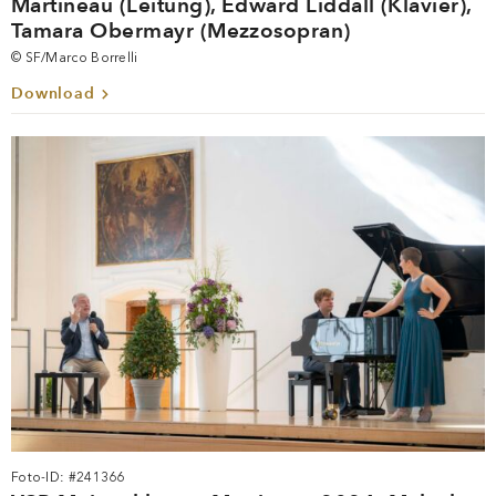
Martineau (Leitung), Edward Liddall (Klavier),
Tamara Obermayr (Mezzosopran)
© SF/Marco Borrelli
Download
Foto-ID: #241366