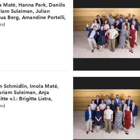
la Maté, Hanna Park, Daniils
riam Suleiman, Julian
ua Berg, Amandine Portelli,
n v.l.: Ivan Lyvch, Marius
und
nko, Leander Carlier,
 Anja Mittermüller
ian Schmidlin, Imola Maté,
riam Suleiman, Anja
te v.l.: Brigitta Listra,
li, Daniils Pogoriless,
und
ck Lee; Hinten v.l.: Leander
yvch, Marius Aron, Blaž