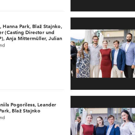
é, Hanna Park, Blaž Stajnko,
r (Casting Director und
P), Anja Mittermüller, Julian
itta Listra, Lukas Crepaz
und
 Direktor), Kristina
elpräsidentin), Daniils
ndine Portelli, Ivan Lyvch,
n, Marius Aron, Jack Lee,
, Joshua Berg, Laura
uktionsleitung – YSP)
iils Pogoriless, Leander
Park, Blaž Stajnko
und