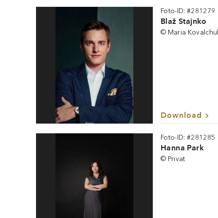
Foto-ID: #281279
Blaž Stajnko
© Maria Kovalchu
Download
Foto-ID: #281285
Hanna Park
© Privat