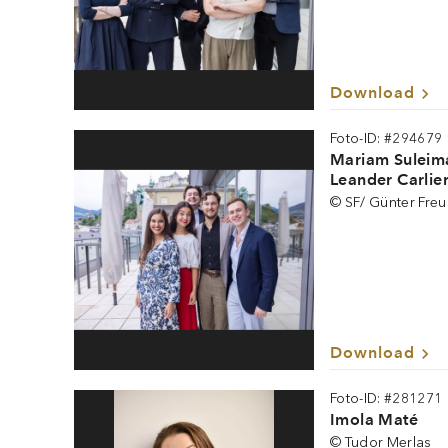
Download
Foto-ID: #294679
Mariam Suleima
Leander Carlier
© SF/ Günter Fre
Download
Foto-ID: #281271
Imola Maté
© Tudor Merlas