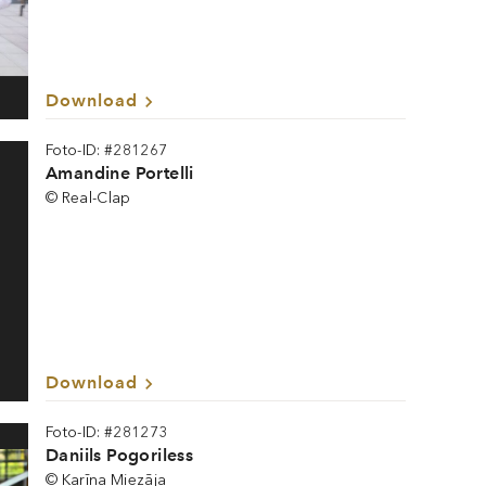
Download
Foto-ID: #281267
Amandine Portelli
© Real-Clap
Download
Foto-ID: #281273
Daniils Pogoriless
© Karīna Miezāja