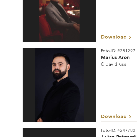
Download
Foto-ID: #281297
Marius Aron
© David Kiss
Download
Foto-ID: #247780
Julian Prégard