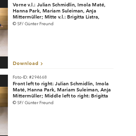
Vorne v.l.: Julian Schmidlin, Imola Maté,
Hanna Park, Mariam Suleiman, Anja
Mittermüller; Mitte v.l.: Brigitta Listra,
Amandine Portelli, Daniils Pogoriless,
© SF/ Günter Freund
Joshua Berg, Jack Lee; Hinten v.l.: Leander
Carlier, Ivan Lyvch, Marius Aron, Blaž
Stajnko
Download
Foto-ID: #294668
Front left to right: Julian Schmidlin, Imola
Maté, Hanna Park, Mariam Suleiman, Anja
Mittermüller; Middle left to right: Brigitta
Listra, Amandine Portelli, Daniils
© SF/ Günter Freund
Pogoriless, Joshua Berg, Jack Lee; 3rd row
left to right: Leander Carlier, Ivan Lyvch,
Marius Aron, Blaž Stajnko