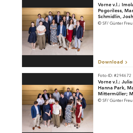
Vorne v.l.: Imo
Pogoriless, Ma
Schmidlin, Josh
Jack Lee; Hinte
© SF/ Günter Fre
Aron, Blaž Staj
Brigitta Listra,
Download
Foto-ID: #294672
Vorne v.l.: Jul
Hanna Park, Ma
Mittermüller; Mit
Amandine Portel
© SF/ Günter Fre
Joshua Berg, Ja
Carlier, Ivan L
Stajnko