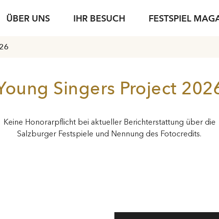
ÜBER UNS
IHR BESUCH
FESTSPIEL MAG
026
iele
sse
Karteninformation
jung & jede*r
Spielstätten
Fotoservice
jung & jede*r
Archiv
Führungen
g
setexte
Abonnements
Nachwuchsförderung
Gastronomie
Podcasts
Young Singers Pro
Nachhaltigkeit
Young Singers Project 202
Gutscheine
Herbert von Kara
Karriere
Bewerbung Festspielwinzer·in 2027
N
Conductors Awar
Verfügbare Tickets
Keine Honorarpflicht bei aktueller Berichterstattung über die
pdf download
Salzburger Festspiele und Nennung des Fotocredits.