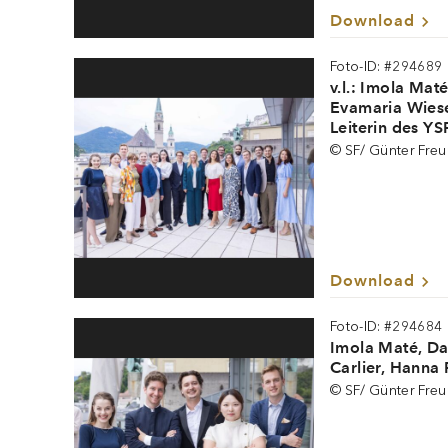
Download
Foto-ID: #294689
v.l.: Imola Mat
Evamaria Wiese
Leiterin des YS
Schmidlin, Brig
© SF/ Günter Fre
(Kaufmännischer
Hammer (Festspi
Pogoriless, Ama
Mariam Suleima
Leander Carlier
Nicorescu (Prod
Download
Foto-ID: #294684
Imola Maté, Dan
Carlier, Hanna 
© SF/ Günter Fre