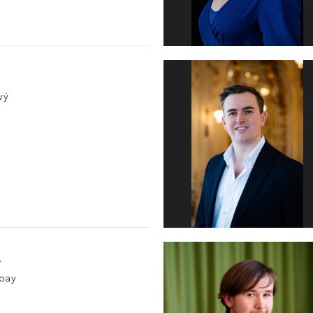
vý
r
pay