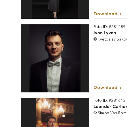
Download
Foto-ID: #281289
Ivan Lyvch
© Kvetoslav Šako
Download
Foto-ID: #281613
Leander Carlie
© Simon Van Rom