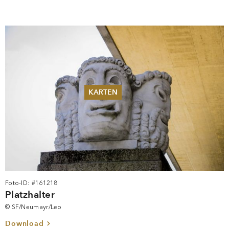
KARTEN
Sommer 2026
Pfingsten 2026
Abonnements
Karteninformation
Gutscheine
Foto-ID: #161218
Platzhalter
© SF/Neumayr/Leo
Download