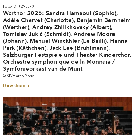
Foto-ID: #295370
Werther 2026: Sandra Hamaoui (Sophie),
Adèle Charvet (Charlotte), Benjamin Bernheim
(Werther), Andrey Zhilikhovsky (Albert),
Tomislav Jukić (Schmidt), Andrew Moore
(Johann), Manuel Winckhler (Le Bailli), Hanna
Park (Käthchen), Jack Lee (Brühlmann),
Salzburger Festspiele und Theater Kinderchor,
Orchestre symphonique de la Monnaie /
Symfonieorkest van de Munt
© SF/Marco Borrelli
Download