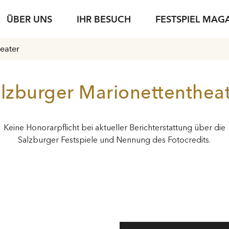
ÜBER UNS
IHR BESUCH
FESTSPIEL MAG
eater
iele
sse
Karteninformation
jung & jede*r
Spielstätten
Fotoservice
jung & jede*r
Archiv
Führungen
g
setexte
Abonnements
Nachwuchsförderung
Gastronomie
Podcasts
Young Singers Pro
Nachhaltigkeit
lzburger Marionettenthea
Gutscheine
Herbert von Kara
Karriere
Bewerbung Festspielwinzer·in 2027
N
Conductors Awar
Verfügbare Tickets
Keine Honorarpflicht bei aktueller Berichterstattung über die
pdf download
Salzburger Festspiele und Nennung des Fotocredits.