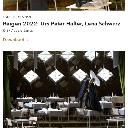
Foto-ID: #167820
Reigen 2022: Urs Peter Halter, Lena Schwarz
© SF / Lucie Jansch
Download