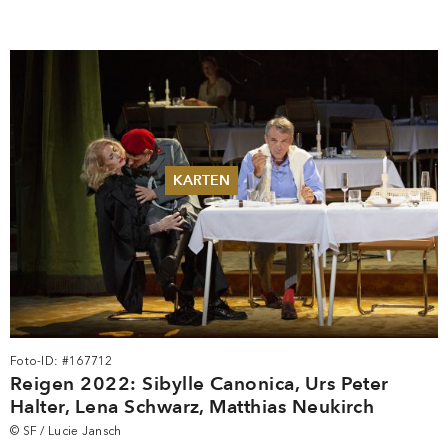
KARTEN
Sommer 2026
Pfingsten 2026
Abonnements
Karteninformation
Gutscheine
Foto-ID: #167712
Reigen 2022: Sibylle Canonica, Urs Peter
Halter, Lena Schwarz, Matthias Neukirch
© SF / Lucie Jansch