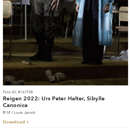
Foto-ID: #167708
Reigen 2022: Urs Peter Halter, Sibylle
Canonica
© SF / Lucie Jansch
Download