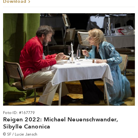
Download
Foto-ID: #167779
Reigen 2022: Michael Neuenschwander,
Sibylle Canonica
© SF / Lucie Jansch