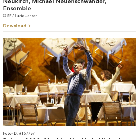
Neukirch, Michael Neuenschwander,
Ensemble
© SF / Lucie Jansch
Download
Foto-ID: #167787