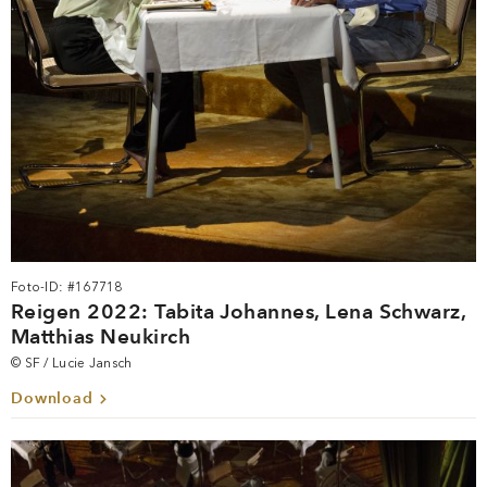
Foto-ID: #167718
Reigen 2022: Tabita Johannes, Lena Schwarz,
Matthias Neukirch
© SF / Lucie Jansch
Download