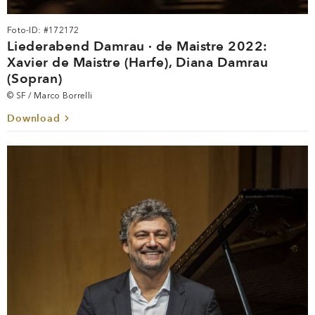
Foto-ID: #172172
Liederabend Damrau · de Maistre 2022:
Xavier de Maistre (Harfe), Diana Damrau
(Sopran)
© SF / Marco Borrelli
Download