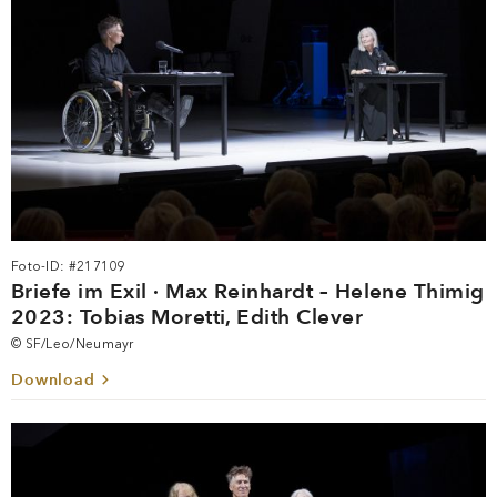
Foto-ID: #217109
Briefe im Exil · Max Reinhardt – Helene Thimig
2023: Tobias Moretti, Edith Clever
© SF/Leo/Neumayr
Download