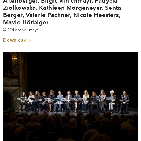
Altenberger, Birgit Minichmayr, Patrycia
Ziolkowska, Kathleen Morgeneyer, Senta
Berger, Valerie Pachner, Nicole Heesters,
Mavie Hörbiger
© SF/Leo/Neumayr
Download