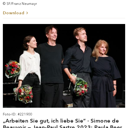
© SF/Franz Neumayr
Download
Foto-ID: #221900
„Arbeiten Sie gut, ich liebe Sie“ · Simone de
Beauvoir — Jean-Paul Sartre 2023: Paula Beer,