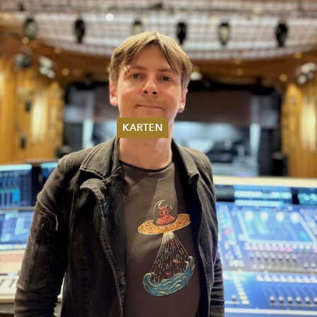
KARTEN
Sommer 2026
Pfingsten 2026
Abonnements
Karteninformation
Gutscheine