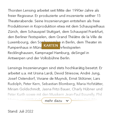
Thorsten Lensing arbeitet seit Mitte der 1990er-Jahre als
freier Regisseur. Er produzierte und inszenierte seither 15
Theaterabende. Seine Inszenierungen entstehen als freie
Produktionen in Koproduktion etwa mit dem Schauspielhaus
Zürich, dem Schauspiel Stuttgart, dem Schauspiel Frankfurt,
den Berliner Festspielen, dem Grand Théâtre de la Ville de
Luxembourg, den Sophiensælen in Berlin, dem Theater im
KARTEN
Pumpenhaus in Münster, den Ruhrfestspielen
Recklinghausen, Kampnagel Hamburg, deSingel in
Sommer 2026
Antwerpen und der Volksbühne Berlin.
Pfingsten 2026
Abonnements
Lensings Inszenierungen sind stets hochkarätig besetzt. Er
Karteninformation
arbeitet u.a. mit Ursina Lardi, Devid Striesow, André Jung,
Gutscheine
Josef Ostendorf, Viviane de Muynck, Ernst Stötzner, Lars
Rudolph, Peter Kern, Sebastian Blomberg, Maria Hofstätter,
Miriam Goldschmidt, Jasna Fritzi Bauer, Charly Hübner und
Peter Kurth sowie mit den Musikern Jean-Paul Bourelly, Phil
Minton und Willi Kellers, dem Kulturjournalisten Dirk Pilz
mehr dazu
sowie dem Bühnenbildner Johannes Schütz.
Stand: Juli 2022