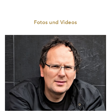
Nach den erfolgreichen Romanbearbeitungen von Fjodor
Die Brüder Karamasow
M. Dostojewskis
(Friedrich-Luft-Preis
für die Beste Berliner Aufführung im Jahr 2014) und David
Unendlicher Spaß
Foster Wallaces
(Berliner Theatertreffen
Fotos und Videos
Verrückt nach Trost
2019) schreibt Thorsten Lensing mit
zum
ersten Mal ein eigenes Stück für das Theater, genauer
gesagt für die Schauspieler*innen Sebastian Blomberg,
André Jung, Ursina Lardi und Devid Striesow, mit denen er
teilweise schon seit 20 Jahren zusammenarbeitet.