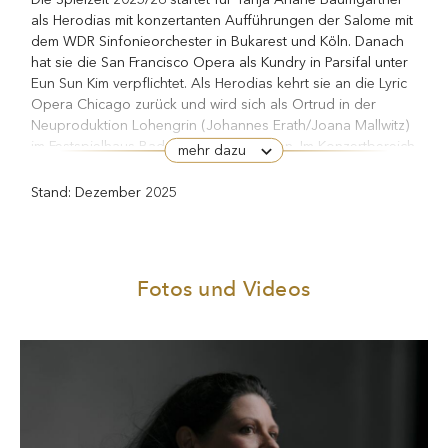
als Herodias mit konzertanten Aufführungen der Salome mit
dem WDR Sinfonieorchester in Bukarest und Köln. Danach
hat sie die San Francisco Opera als Kundry in Parsifal unter
Eun Sun Kim verpflichtet. Als Herodias kehrt sie an die Lyric
Opera Chicago zurück und wird sich als Ortrud in der
Neuproduktion Lohengrin (Johannes Erath/Joana Mallwitz)
im Festspielhaus Baden-Baden vorstellen. Im Konzertbereich
mehr dazu
ist im Lied von der Erde unter Zubin Mehta am Maggio
Musicale Fiorentino, in Mahlers Symphonie Nr. 3 am
Stand: Dezember 2025
Badischen Staatstheater Karlsruhe und in konzertanten
Aufführungen des Tristan als Brangäne bei Radio France
unter Jaap van Zweden in Montpellier zu hören.
Zu den Höhepunkten der vergangenen Spielzeiten zählen
Fotos und Videos
Ortrud (Lohengrin), Fricka (Der Ring des Nibelungen),
Brangäne (Tristan und Isolde) und Amme (Die Frau ohne
Schatten) an der Wiener Staatsoper, Mrs. Quickly (Falstaff),
Gräfin Geschwitz (Lulu) und Charlotte (Die Soldaten) und
Mutter (Il prigioniero) bei den Salzburger Festspielen, Lisa
(Die Passagierin) an der Bayerischen Staatsoper, Brangäne
und Leonore in der Uraufführung von Glanerts Die Jüdin
von Toledo an der Semperoper Dresden, Kundry (Parsifal)