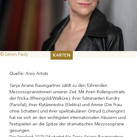
© Simon Pauly
KARTEN
Sommer 2026
Quelle: Arsis Artists
Pfingsten 2026
Abonnements
Tanja Ariane Baumgartner zählt zu den führenden
Karteninformation
Mezzosopranistinnen unserer Zeit. Mit ihren Rollenportraits
Gutscheine
der Fricka (Rheingold/Walküre), ihrer fulminanten Kundry
(Parsifal), ihrer Klytämnestra (Elektra) und Amme (Die Frau
ohne Schatten) und ihrer spektakulären Ortrud (Lohengrin)
hat sie sich an den wichtigsten internationalen Häusern und
Festspielen an die Spitze der dramatischen Mezzosoprane
gesungen.
Die Spielzeit 2025/26 startet für Tanja Ariane Baumgartner