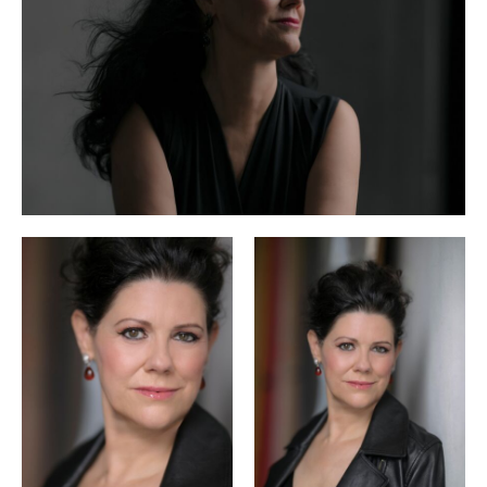
am Grand Théâtre de Genève sowie beim Tokyo Spring
Festival, Venus (Tannhäuser) in Hamburg in der
Neuinszenierung von Tcherniakov sowie am Opernhaus
Zürich, Brangäne (Tristan und Isolde) an der Deutschen
Oper Berlin, Mary (Der fliegende Holländer) und Clairon
(Capriccio) an der Bayerischen Staatsoper München,
Carmen am Covent Garden London, Judith (Blaubarts
Burg) beim Edinburgh Festival, Agaue (The Bassarids) an
der Komischen Oper Berlin, Kostelnicka (Jenufa) in
Santiago de Chile, sowie ihr Debüt mit Schönbergs
Erwartung beim WDR.
Tanja Ariane Baumgartner gehörte von 2009 bis 2020 zum
Ensemble der Oper Frankfurt. Zu ihren dortigen Erfolgen
zählen u.a. die Titelpartie in Schoecks Penthesilea, Amme in
Die Frau ohne Schatten, Eboli (Don Carlo), Azucena
(Trovatore), Principessa de Bouillon (Adriana Lecouvreur),
Clairon (Capriccio), Gaea in Daphne, Preziosilla, Fremde
Fürstin (Rusalka), Brangäne, Cornelia (Giulio Cesare in
Egitto),Gora in der deutschen Erstaufführung von Reimanns
Medea (auf CD bei OehmsClassics erschienen), Iokaste
(Oedipe) und Charlotte (Werther).