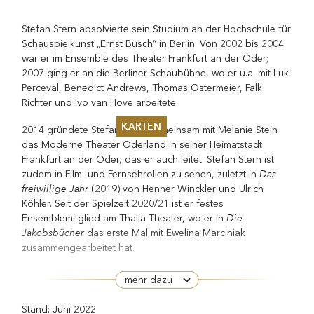
Stefan Stern absolvierte sein Studium an der Hochschule für
Schauspielkunst „Ernst Busch“ in Berlin. Von 2002 bis 2004
war er im Ensemble des Theater Frankfurt an der Oder;
2007 ging er an die Berliner Schaubühne, wo er u.a. mit Luk
Perceval, Benedict Andrews, Thomas Ostermeier, Falk
Richter und Ivo van Hove arbeitete.
KARTEN
2014 gründete Stefan Stern gemeinsam mit Melanie Stein
das Moderne Theater Oderland in seiner Heimatstadt
Sommer 2026
Frankfurt an der Oder, das er auch leitet. Stefan Stern ist
Pfingsten 2026
Das
zudem in Film- und Fernsehrollen zu sehen, zuletzt in
Abonnements
freiwillige Jahr
(2019) von Henner Winckler und Ulrich
Karteninformation
Köhler. Seit der Spielzeit 2020/21 ist er festes
Gutscheine
Die
Ensemblemitglied am Thalia Theater, wo er in
Jakobsbücher
das erste Mal mit Ewelina Marciniak
zusammengearbeitet hat.
mehr dazu
Stand: Juni 2022