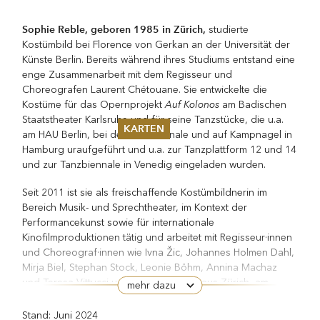
Sophie Reble, geboren 1985 in Zürich,
studierte
Kostümbild bei Florence von Gerkan an der Universität der
Künste Berlin. Bereits während ihres Studiums entstand eine
enge Zusammenarbeit mit dem Regisseur und
Choreografen Laurent Chétouane. Sie entwickelte die
Auf Kolonos
Kostüme für das Opernprojekt
am Badischen
Staatstheater Karlsruhe und für seine Tanzstücke, die u.a.
KARTEN
am HAU Berlin, bei der Ruhrtriennale und auf Kampnagel in
Hamburg uraufgeführt und u.a. zur Tanzplattform 12 und 14
Sommer 2026
und zur Tanzbiennale in Venedig eingeladen wurden.
Pfingsten 2026
Abonnements
Seit 2011 ist sie als freischaffende Kostümbildnerin im
Karteninformation
Bereich Musik- und Sprechtheater, im Kontext der
Gutscheine
Performancekunst sowie für internationale
Kinofilmproduktionen tätig und arbeitet mit Regisseur·innen
und Choreograf·innen wie Ivna Žic, Johannes Holmen Dahl,
Mirja Biel, Stephan Stock, Leonie Böhm, Annina Machaz
und Teresa Vittucci u.a. am Schauspielhaus Zürich, am
mehr dazu
Dramaten Stockholm, an der Bayerischen Staatsoper, am
Theater Neumarkt und am Thalia Theater Hamburg.
Stand: Juni 2024