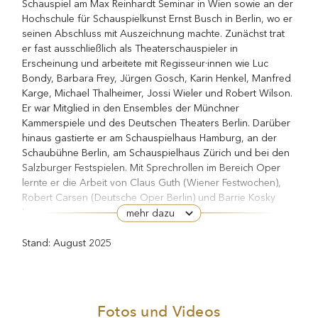
Schauspiel am Max Reinhardt Seminar in Wien sowie an der
Hochschule für Schauspielkunst Ernst Busch in Berlin, wo er
seinen Abschluss mit Auszeichnung machte. Zunächst trat
er fast ausschließlich als Theaterschauspieler in
Erscheinung und arbeitete mit Regisseur·innen wie Luc
Bondy, Barbara Frey, Jürgen Gosch, Karin Henkel, Manfred
Karge, Michael Thalheimer, Jossi Wieler und Robert Wilson.
Er war Mitglied in den Ensembles der Münchner
Kammerspiele und des Deutschen Theaters Berlin. Darüber
hinaus gastierte er am Schauspielhaus Hamburg, an der
Schaubühne Berlin, am Schauspielhaus Zürich und bei den
Salzburger Festspielen. Mit Sprechrollen im Bereich Oper
lernte er die Arbeit von Claus Guth (Wiener Festwochen),
Robert Carsen (Deutsche Oper Berlin) und Barrie Kosky
kennen.
mehr dazu
Nachdem er sich Film und Fernsehen zuwandte, wurde er
Stand: August 2025
Shoppen
einem breiteren Publikum durch Kinofilme wie
und
So viel Zeit
Die
sowie durch Fernsehfilme wie
Wannseekonferenz
bekannt.
Fotos und Videos
Als Autor adaptierte Matthias Bundschuh Dostojewski und