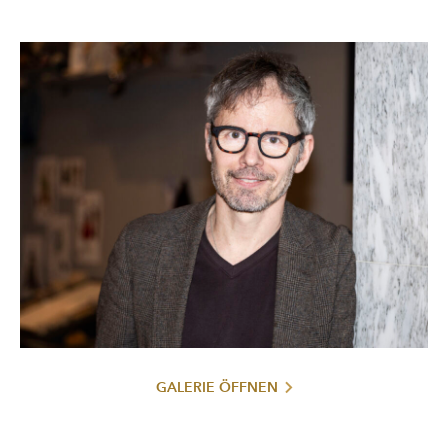
Vergehen
Walser für die Bühne, sein Drehbuch
nach einem
Roman von Jan Peter Bremer wurde kürzlich verfilmt.
Seit 1997 arbeitet er auch als Regisseur und Ausstatter für
Marionettentheater. So entstanden u. a. Produktionen wie
Dido and Aeneas
Henry Purcells
in Cottbus und Oscar
Salomè
Wildes
in München. In Kooperation mit dem
Salzburger Marionettentheater wurde 2009 der
Wohin ist, der ich war und bin
Marionettenkurzfilm
nach
Franz Werfel gedreht, bei dem er für Drehbuch, Regie und
Ausstattung verantwortlich zeichnete. Am Salzburger
Marionettentheater inszenierte er Camille Saint-Saëns’
Karneval der Tiere
, für die Mozartwoche 2024 Nikolai
Mozart und Salieri
Rimski-Korsakows
, wofür er auch die
Marionetten und das Bühnenbild gestaltete. Nachdem er
2001, 2004 und 2016 als Schauspieler bei den Salzburger
Festspielen in Erscheinung getreten ist, übernimmt er im
Sommer 2025 — mit der von Georg Baselitz ausgestatteten
Geschichte vom Soldaten
GALERIE ÖFFNEN
— erstmalig im Rahmen der
Festspiele die Regie.