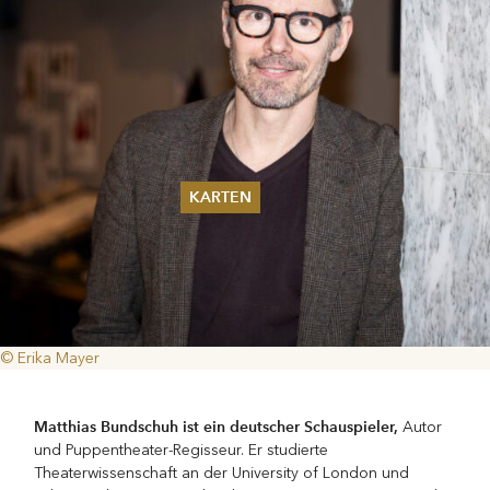
KARTEN
Sommer 2026
Pfingsten 2026
Abonnements
Karteninformation
Gutscheine
© Erika Mayer
Matthias Bundschuh ist ein deutscher Schauspieler,
Autor
und Puppentheater-Regisseur. Er studierte
Theaterwissenschaft an der University of London und