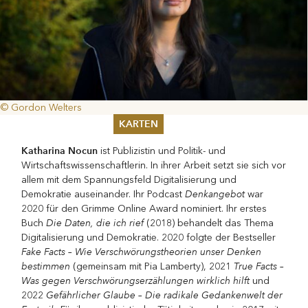
© Gordon Welters
KARTEN
Katharina Nocun
ist Publizistin und Politik- und
Sommer 2026
Wirtschaftswissenschaftlerin. In ihrer Arbeit setzt sie sich vor
Pfingsten 2026
allem mit dem Spannungsfeld Digitalisierung und
Abonnements
Denkangebot
Demokratie auseinander. Ihr Podcast
war
Karteninformation
2020 für den Grimme Online Award nominiert. Ihr erstes
Gutscheine
Die Daten, die ich rief
Buch
(2018) behandelt das Thema
Digitalisierung und Demokratie. 2020 folgte der Bestseller
Fake Facts – Wie Verschwörungstheorien unser Denken
bestimmen
True Facts –
(gemeinsam mit Pia Lamberty), 2021
Was gegen Verschwörungserzählungen wirklich hilft
und
Gefährlicher Glaube – Die radikale Gedankenwelt der
2022