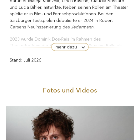
darunter Mateja Koležnik, Ulrich Rasche, Claudia Bossard
und Lucia Bihler, mitwirkte. Neben seinen Rollen am Theater
spielte er in Film- und Fernsehproduktionen. Bei den
Salzburger Festspielen debütierte er 2024 in Robert
Jedermann
Carsens Neuinszenierung des
.
2023 wurde Dominik Dos-Reis im Rahmen des
Theatertreffens der Berliner Festspiele für seine Rolle als
mehr dazu
Kinder
Boris Nikolajewitsch Tschepurnoi in Maxim Gorkis
der Sonne
(Regie: Mateja Koležnik) der Alfred-Kerr-
Stand: Juli 2026
Darstellerpreis verliehen, das Theatermagazin Theater
heute wählte ihn zum „Nachwuchsschauspieler des Jahres“,
und er erhielt den Bochumer Theaterpreis in der Kategorie
„Nachwuchs“. Mit Beginn der Spielzeit 2026/27 ist er
Fotos und Videos
Ensemblemitglied am Düsseldorfer Schauspielhaus.