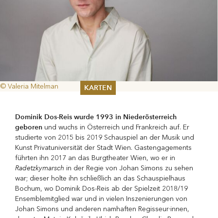
© Valeria Mitelman
KARTEN
Sommer 2026
Dominik Dos-Reis wurde 1993 in Niederösterreich
Pfingsten 2026
geboren
und wuchs in Österreich und Frankreich auf. Er
Abonnements
studierte von 2015 bis 2019 Schauspiel an der Musik und
Karteninformation
Kunst Privatuniversität der Stadt Wien. Gastengagements
Gutscheine
führten ihn 2017 an das Burgtheater Wien, wo er in
Radetzkymarsch
in der Regie von Johan Simons zu sehen
war; dieser holte ihn schließlich an das Schauspielhaus
Bochum, wo Dominik Dos-Reis ab der Spielzeit 2018/19
Ensemblemitglied war und in vielen Inszenierungen von
Johan Simons und anderen namhaften Regisseur·innen,