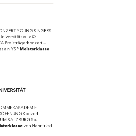
iv KONZERT YOUNG SINGERS
Universitätsaula ©
A Preisträgerkonzert —
ussain YSP
Meisterklasse
·
NIVERSITÄT
SOMMERAKADEMIE
ERÖFFNUNG Konzert ·
UM SALZBURG Sa.
sterklasse
von Hannfried