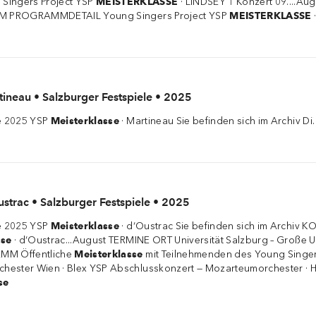
ingers Project YSP
MEISTERKLASSE
· LINDSEY 1 Konzert 09....Aug
ZUM PROGRAMMDETAIL Young Singers Project YSP
MEISTERKLASSE
tineau • Salzburger Festspiele • 2025
le 2025 YSP
Meisterklasse
· Martineau Sie befinden sich im Archiv Di. 
ustrac • Salzburger Festspiele • 2025
le 2025 YSP
Meisterklasse
· d‘Oustrac Sie befinden sich im Archi
sse
· d‘Oustrac...August TERMINE ORT Universität Salzburg – Große U
AMM Öffentliche
Meisterklasse
mit Teilnehmenden des Young Singer
hester Wien · Blex YSP Abschlusskonzert — Mozarteumorchester · 
se