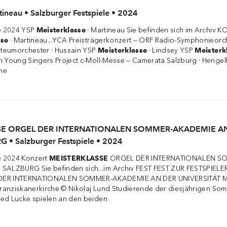
tineau • Salzburger Festspiele • 2024
le 2024 YSP
Meisterklasse
· Martineau Sie befinden sich im Archi
sse
· Martineau...YCA Preisträgerkonzert — ORF Radio-Symphonieorch
teumorchester · Hussain YSP
Meisterklasse
· Lindsey YSP
Meisterk
n Young Singers Project c-Moll-Messe — Camerata Salzburg · Henge
che
SSE ORGEL DER INTERNATIONALEN SOMMER-AKADEMIE AN
 Salzburger Festspiele • 2024
le 2024 Konzert
MEISTERKLASSE
ORGEL DER INTERNATIONALEN S
ALZBURG Sie befinden sich...im Archiv FEST FEST ZUR FESTSPIE
ER INTERNATIONALEN SOMMER-AKADEMIE AN DER UNIVERSITÄT
 Franziskanerkirche © Nikolaj Lund Studierende der diesjährigen S
ed Lucke spielen an den beiden