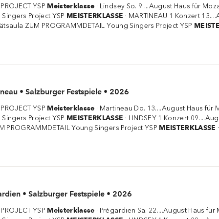
 PROJECT YSP
Meisterklasse
· Lindsey So. 9....August Haus für Mo
ingers Project YSP
MEISTERKLASSE
· MARTINEAU 1 Konzert 13....
sitätsaula ZUM PROGRAMMDETAIL Young Singers Project YSP
MEIST
neau • Salzburger Festspiele • 2026
 PROJECT YSP
Meisterklasse
· Martineau Do. 13....August Haus für
ingers Project YSP
MEISTERKLASSE
· LINDSEY 1 Konzert 09....Aug
ZUM PROGRAMMDETAIL Young Singers Project YSP
MEISTERKLASSE
rdien • Salzburger Festspiele • 2026
 PROJECT YSP
Meisterklasse
· Prégardien Sa. 22....August Haus fü