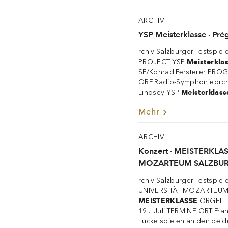
ARCHIV
YSP Meisterklasse · Pré
rchiv Salzburger Festspie
PROJECT YSP
Meisterkla
SF/Konrad Fersterer PRO
ORF Radio-Symphonieorche
Lindsey YSP
Meisterklass
Mehr
ARCHIV
Konzert · MEISTERK
MOZARTEUM SALZBURG •
rchiv Salzburger Festspiel
UNIVERSITÄT MOZARTEUM S
MEISTERKLASSE
ORGEL D
19....Juli TERMINE ORT Fr
Lucke spielen an den bei