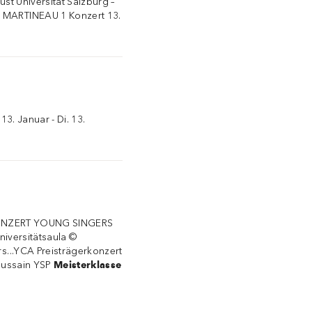
ust Universität Salzburg –
· MARTINEAU 1 Konzert 13.
13. Januar - Di. 13.
v KONZERT YOUNG SINGERS
niversitätsaula ©
s...YCA Preisträgerkonzert
Hussain YSP
Meisterklasse