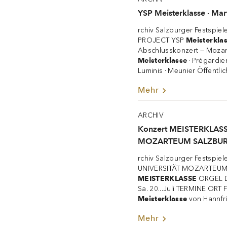
YSP Meisterklasse · Mar
rchiv Salzburger Festspie
PROJECT YSP
Meisterkla
Abschlusskonzert — Mozar
Meisterklasse
· Prégardie
Luminis · Meunier Öffentli
Mehr
ARCHIV
Konzert MEISTERKLA
MOZARTEUM SALZBURG •
rchiv Salzburger Festspie
UNIVERSITÄT MOZARTEUM S
MEISTERKLASSE
ORGEL D
Sa. 20...Juli TERMINE ORT
Meisterklasse
von Hannfri
Mehr