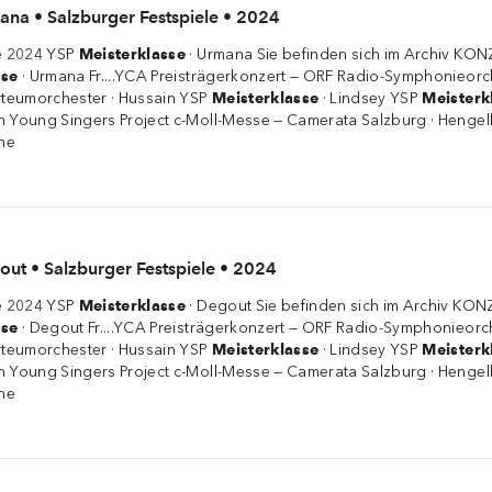
ana • Salzburger Festspiele • 2024
le 2024 YSP
Meisterklasse
· Urmana Sie befinden sich im Archiv 
sse
· Urmana Fr....YCA Preisträgerkonzert — ORF Radio-Symphonieorc
teumorchester · Hussain YSP
Meisterklasse
· Lindsey YSP
Meisterk
n Young Singers Project c-Moll-Messe — Camerata Salzburg · Henge
che
out • Salzburger Festspiele • 2024
le 2024 YSP
Meisterklasse
· Degout Sie befinden sich im Archiv K
sse
· Degout Fr....YCA Preisträgerkonzert — ORF Radio-Symphonieorch
teumorchester · Hussain YSP
Meisterklasse
· Lindsey YSP
Meisterk
n Young Singers Project c-Moll-Messe — Camerata Salzburg · Henge
che