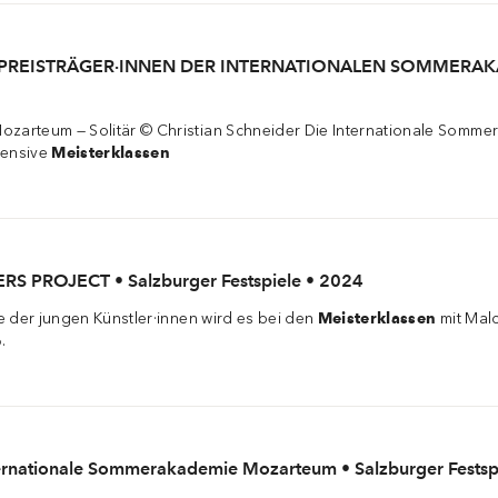
 PREISTRÄGER·INNEN DER INTERNATIONALEN SOMMERAKA
ozarteum — Solitär © Christian Schneider Die Internationale Sommer
tensive
Meisterklassen
RS PROJECT • Salzburger Festspiele • 2024
te der jungen Künstler·innen wird es bei den
Meisterklassen
mit Malc
.
ternationale Sommerakademie Mozarteum • Salzburger Festsp