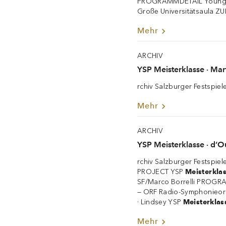
PROGRAMMDETAIL Young S
Große Universitätsaula 
Mehr
ARCHIV
YSP Meisterklasse · Mar
rchiv Salzburger Festspie
Mehr
ARCHIV
YSP Meisterklasse · d‘O
rchiv Salzburger Festspie
PROJECT YSP
Meisterkla
SF/Marco Borrelli PROGR
— ORF Radio-Symphonieorc
· Lindsey YSP
Meisterklas
Mehr