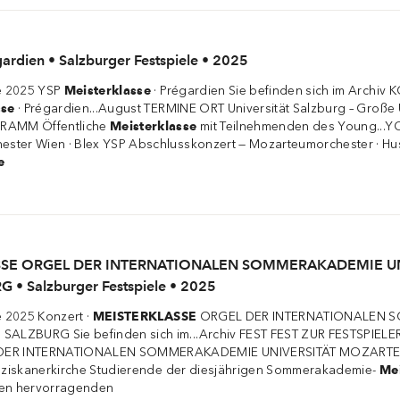
gardien • Salzburger Festspiele • 2025
le 2025 YSP
Meisterklasse
· Prégardien Sie befinden sich im Arch
sse
· Prégardien...August TERMINE ORT Universität Salzburg – Große 
GRAMM Öffentliche
Meisterklasse
mit Teilnehmenden des Young...YC
ster Wien · Blex YSP Abschlusskonzert — Mozarteumorchester · H
e
LASSE ORGEL DER INTERNATIONALEN SOMMERAKADEMIE U
 Salzburger Festspiele • 2025
e 2025 Konzert ·
MEISTERKLASSE
ORGEL DER INTERNATIONALEN 
ALZBURG Sie befinden sich im...Archiv FEST FEST ZUR FESTSPIEL
ER INTERNATIONALEN SOMMERAKADEMIE UNIVERSITÄT MOZARTE
anziskanerkirche Studierende der diesjährigen Sommerakademie-
Mei
den hervorragenden