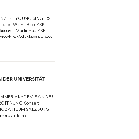
v KONZERT YOUNG SINGERS
ester Wien · Blex YSP
lasse
...· Martineau YSP
lbrock h-Moll-Messe — Vox
 DER UNIVERSITÄT
OMMER-AKADEMIE AN DER
LERÖFFNUNG Konzert
 MOZARTEUM SALZBURG
ommerakademie-