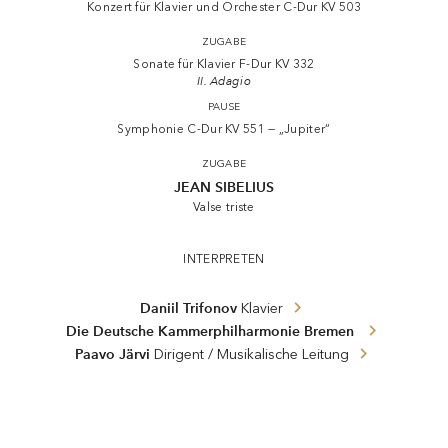
Konzert für Klavier und Orchester C-Dur KV 503
ZUGABE
Sonate für Klavier F-Dur KV 332
II. Adagio
PAUSE
Symphonie C-Dur KV 551 — „Jupiter“
ZUGABE
JEAN SIBELIUS
Valse triste
INTERPRETEN
Daniil Trifonov
Klavier
Die Deutsche Kammerphilharmonie Bremen
Paavo Järvi
Dirigent / Musikalische Leitung