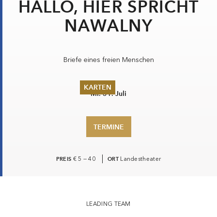
HALLO, HIER SPRICHT
NAWALNY
Briefe eines freien Menschen
KARTEN
Mi. 31. Juli
Sommer 2026
Pfingsten 2026
TERMINE
Abonnements
Karteninformation
Gutscheine
PREIS
€ 5 — 40
ORT
Landestheater
LEADING TEAM