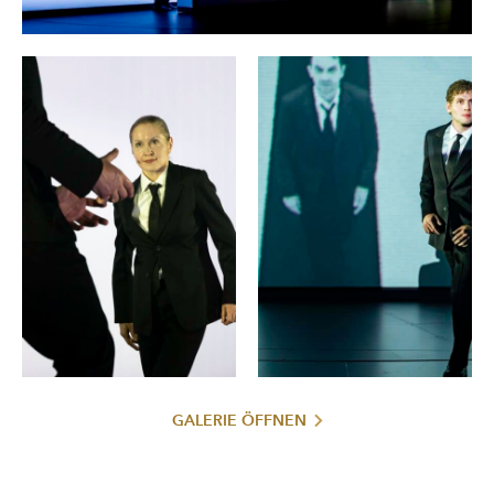
ist der destruktive Pol, der Faust verführt und antreibt. Mit
ihm macht sich Faust auf eine Initiationsreise durch die Welt,
die ihn durch die Abgründe des eigenen Bewusstseins
führt – durch Lust und Verantwortung, Schöpfung und
Zerstörung. Der junge Faust ist jener Teil des Wesens, in
dem das Leben pulsiert, der nach Erfahrung, Berührung,
Gegenwart drängt – etwas, das der alte Faust in seiner
monströsen Erkenntnisgier verloren hat. Gretchen ist
dessen weiblicher Anteil, der Moral, Verletzlichkeit,
Unschuld und Liebe verkörpert. Sie spiegelt ihm seine
eigene Unzulänglichkeit und Leere, seinen Mangel an
Empathie und Hingabe. In ihrem Blick erkennt er das, was er
aus sich verbannt hat und nun, unerträglich nah, vor ihm
steht. Darum muss er sie zerstören.
Goethe selbst bekannte sich zu seiner „nordischen
Barbarey“, die jenseits der klassizistischen Humanität liegt.
Die in Faust wirkenden Energien sind unauflöslich
GALERIE ÖFFNEN
ineinander verkeilt und schleppen sich durch die wüste,
entleerte Welt der Moderne – als „sehnsuchtsvolle
Faust II
Hungerleider nach dem Unerreichlichen“, wie es in
heißt.