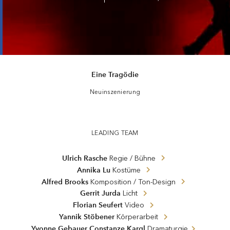
Eine Tragödie
Neuinszenierung
Faust I
LEADING TEAM
Ulrich Rasche
Regie / Bühne
Annika Lu
Kostüme
Alfred Brooks
Komposition / Ton-Design
Gerrit Jurda
Licht
Florian Seufert
Video
Yannik Stöbener
Körperarbeit
,
Yvonne Gebauer
Constanze Kargl
Dramaturgie