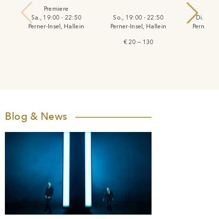
Premiere
Sa., 19:00 - 22:50
So., 19:00 - 22:50
Di., 19:
Perner-Insel, Hallein
Perner-Insel, Hallein
Perner-In
€ 20 — 130
Blog & News