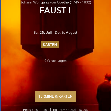
Johann Wolfgang von Goethe
(1749 - 1832)
FAUST I
Sa. 25. Juli - Do. 6. August
KARTEN
Sommer 2026
Pfingsten 2026
9 Vorstellungen
Abonnements
Karteninformation
Gutscheine
TERMINE & KARTEN
PREIS
€ 20 — 130
ORT
Perner-Insel, Hallein