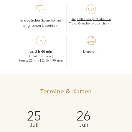
Yvonne Gebauer
Jugendkarten jetzt über die
In deutscher Sprache
mit
Ticket Gretchen App sichern.
englischen Übertiteln
ca. 3 h 40 min
Drucken
1. Teil: 105 min
|
Pause: 25 min
|
2. Teil: 90 min
Termine & Karten
25
26
Juli
Juli
J