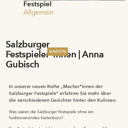
Festspiel
Allgemein
Salzburger
Festspieler*innen | Anna
KARTEN
Gubisch
Sommer 2026
Pfingsten 2026
Abonnements
Karteninformation
In unserer neuen Reihe „Macher*innen der
Gutscheine
Salzburger Festspiele“ erfahren Sie mehr über
die verschiedenen Gesichter hinter den Kulissen.
Was wären die Salzburger Festspiele ohne ein
funktionierendes Kartenbüro?