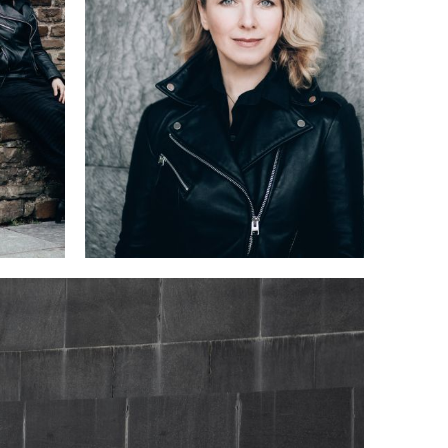
r
e
m