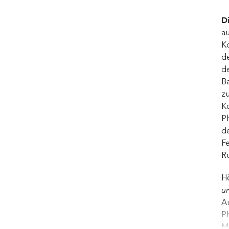
Di
a
Ko
d
d
B
zu
Ko
Ph
de
Fe
R
H
un
A
P
Mú