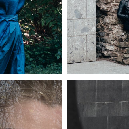
antasia…
und seinem Doppelkonzert sowie Bartóks Konzert fü
ei Klaviere mit Pierre-Laurent Aimard, das für einen Grammy
miniert wurde. Ihr jüngstes Album,
Organised Delirium
, das si
m 100. Geburtstag von Pierre Boulez widmete, erschien im
ärz 2025.
e leitet regelmäßig Bildungsprojekte in London, Köln und bei
avier-Festival Ruhr, war Kuratorin des Festivals The Clearing in
ortland und Gastprofessorin an der Royal Academy of Music
wie an der Accademia di Musica di Pinerolo.