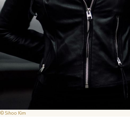
© Sihoo Kim