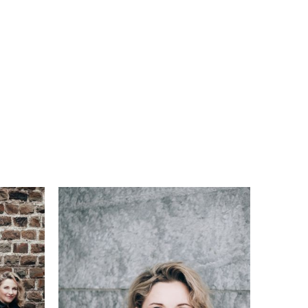
s
a
nt
is
on