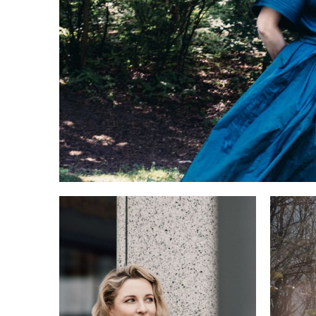
f
zw
no
de
M
Si
Kl
P
so