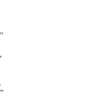
es
ie
o
ie