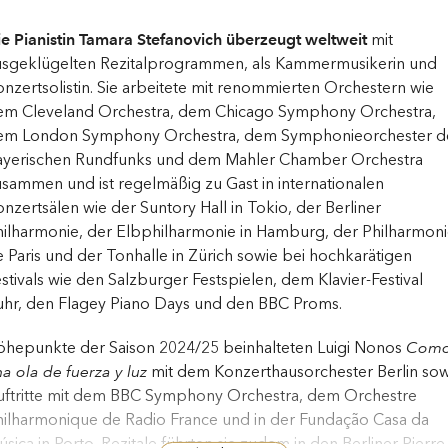
e Pianistin Tamara Stefanovich überzeugt weltweit
mit
usgeklügelten Rezitalprogrammen, als Kammermusikerin und
nzertsolistin. Sie arbeitete mit renommierten Orchestern wie
em Cleveland Orchestra, dem Chicago Symphony Orchestra,
em London Symphony Orchestra, dem Symphonieorchester d
ayerischen Rundfunks und dem Mahler Chamber Orchestra
sammen und ist regelmäßig zu Gast in internationalen
nzertsälen wie der Suntory Hall in Tokio, der Berliner
ilharmonie, der Elbphilharmonie in Hamburg, der Philharmon
 Paris und der Tonhalle in Zürich sowie bei hochkarätigen
stivals wie den Salzburger Festspielen, dem Klavier-Festival
uhr, den Flagey Piano Days und den BBC Proms.
öhepunkte der Saison 2024/25 beinhalteten Luigi Nonos
Com
a ola de fuerza y luz
mit dem Konzerthausorchester Berlin sow
uftritte mit dem BBC Symphony Orchestra, dem Orchestre
hilharmonique de Radio France und in der Fundação Casa da
sica in Porto. Rezitale führten sie zudem in den Berliner Pierre