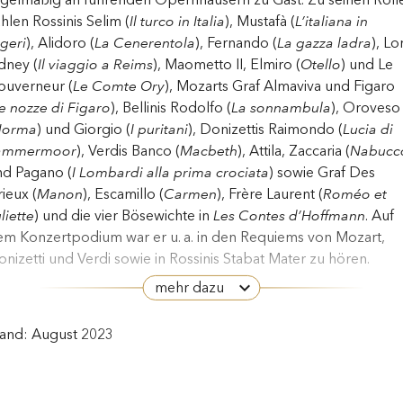
hlen Rossinis Selim (
Il turco in Italia
), Mustafà (
L’italiana in
geri
), Alidoro (
La Cenerentola
), Fernando (
La gazza ladra
), Lo
dney (
Il viaggio a Reims
), Maometto II, Elmiro (
Otello
) und Le
ouverneur (
Le Comte Ory
), Mozarts Graf Almaviva und Figaro
e nozze di Figaro
), Bellinis Rodolfo (
La sonnambula
), Oroveso
orma
) und Giorgio (
I puritani
), Donizettis Raimondo (
Lucia di
ammermoor
), Verdis Banco (
Macbeth
), Attila, Zaccaria (
Nabucc
nd Pagano (
I Lombardi alla prima crociata
) sowie Graf Des
ieux (
Manon
), Escamillo (
Carmen
), Frère Laurent (
Roméo et
liette
) und die vier Bösewichte in
Les Contes d’Hoffmann
. Auf
em Konzertpodium war er u. a. in den Requiems von Mozart,
nizetti und Verdi sowie in Rossinis Stabat Mater zu hören.
mehr dazu
u den vielen renommierten Opern- und Konzerthäusern, in
nen Roberto Tagliavini aufgetreten ist, zählen die Mailänder
tand: August 2023
ala, die Pariser Opéra, das Teatro Real in Madrid, die
tropolitan Opera in New York, das Teatre del Liceu in
rcelona, die Deutsche Oper Berlin, die Niederländische