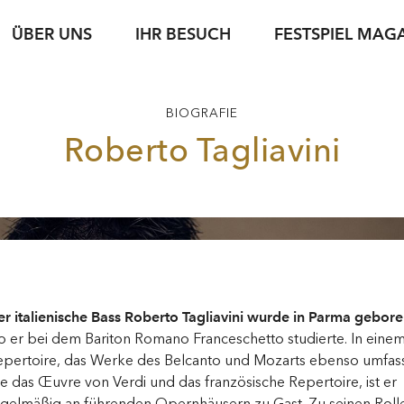
ÜBER UNS
IHR BESUCH
FESTSPIEL MAG
iele
sse
Karteninformation
jung & jede*r
Spielstätten
Fotoservice
jung & jede*r
Archiv
Führungen
BIOGRAFIE
g
setexte
Abonnements
Nachwuchsförderung
Gastronomie
Podcasts
Young Singers Pro
Nachhaltigkeit
Roberto Tagliavini
Gutscheine
Herbert von Kara
Karriere
Bewerbung Festspielwinzer·in 2027
N
Conductors Awar
Verfügbare Tickets
pdf download
r italienische Bass Roberto Tagliavini wurde in Parma gebore
 er bei dem Bariton Romano Franceschetto studierte. In eine
epertoire, das Werke des Belcanto und Mozarts ebenso umfas
e das Œuvre von Verdi und das französische Repertoire, ist er
egelmäßig an führenden Opernhäusern zu Gast. Zu seinen Roll