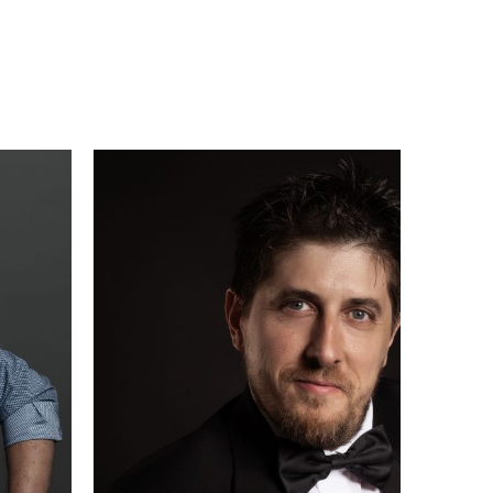
di
nd
ür