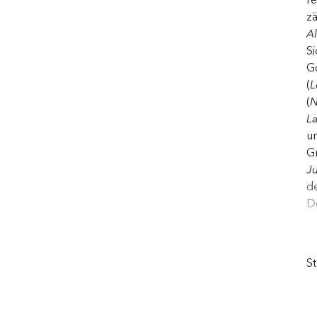
zä
Al
Si
G
(
L
(
N
L
u
Gr
Ju
d
Do
Z
de
S
Sc
Me
Ba