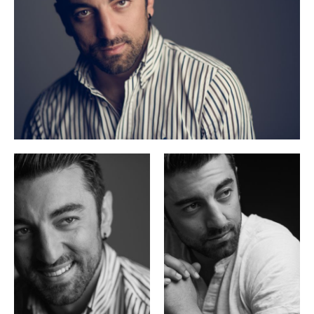
2023 als Marcello zurückkehrte.
Zu seinen vergangenen Engagements gehören auch
Mozarts Figaro in Madrid und beim Glyndebourne Festival,
Don Giovanni
Leporello (
) in Oslo und São Paulo, Rossinis
Figaro in Sevilla, Dresden, in den Caracalla-Thermen in Rom
und in Venedig, Malatesta in Venedig, Guglielmo in Oslo,
Il viaggio a Reims
Don Alvaro (
) in Kopenhagen, Silvio in
L’isola disabitata
São Paulo, Gernando in Jommellis
in
La pietra del paragone
Neapel und Pacuvio (
) am Théâtre du
Châtelet in Paris.
Als Mitglied der Accademia Rossiniana sang Davide
Il viaggio a Reims
Luciano 2014 Don Profondo(
) beim
Rossini Opera Festival in Pesaro, wohin er mehrmals
zurückkehrte, u. a. als Figaro.
Zu den vielen Rollen, die er an der Deutschen Oper Berlin
gesungen hat, zählen Don Giovanni, Rossinis Figaro,
Maria Stuarda
Marcello, Belcore, Cecil (
) und Don Profondo
sowie zudem Nottingham in konzertanten Aufführungen
Roberto Devereux
von
.