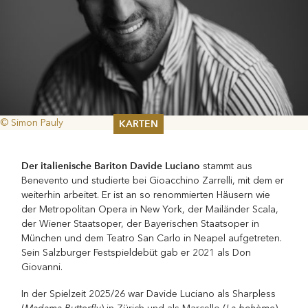
© Simon Pauly
KARTEN
Sommer 2026
Der italienische Bariton Davide Luciano
stammt aus
Pfingsten 2026
Benevento und studierte bei Gioacchino Zarrelli, mit dem er
Abonnements
weiterhin arbeitet. Er ist an so renommierten Häusern wie
Karteninformation
der Metropolitan Opera in New York, der Mailänder Scala,
Gutscheine
der Wiener Staatsoper, der Bayerischen Staatsoper in
München und dem Teatro San Carlo in Neapel aufgetreten.
Sein Salzburger Festspieldebüt gab er 2021 als Don
Giovanni.
In der Spielzeit 2025/26 war Davide Luciano als Sharpless
Madama Butterfly
La bohème