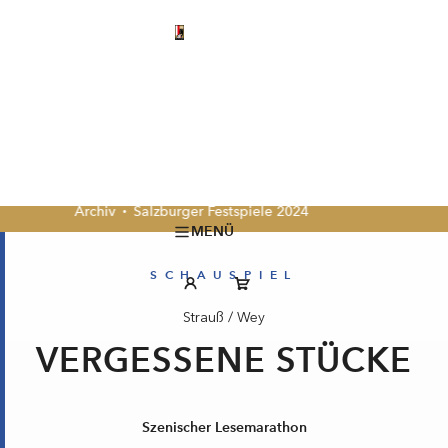
Archiv
Salzburger Festspiele 2024
MENÜ
SCHAUSPIEL
Strauß
/
Wey
VERGESSENE STÜCKE
Szenischer Lesemarathon
Uraufführung