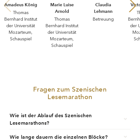
Amadeus König
Marie Luise
Claudia
Vict
Arnold
Lehmann
Thomas
T
Bernhard Institut
Thomas
Betreuung
Bernha
der Universität
Bernhard Institut
der U
Mozarteum,
der Universität
Moz
Schauspiel
Mozarteum,
Sc
Schauspiel
Fragen zum Szenischen
Lesemarathon
Wie ist der Ablauf des Szenischen
Lesemarathons?
Wie lange dauern die einzelnen Blöcke?