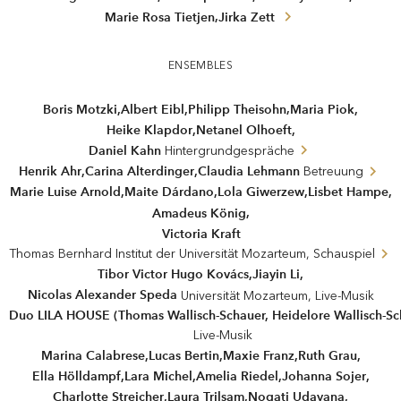
,
Marie Rosa Tietjen
Jirka Zett
ENSEMBLES
,
Boris Motzki
,
Albert Eibl
,
Maria Piok
,
Philipp Theisohn
Heike Klapdor
,
Netanel Olhoeft
,
Daniel Kahn
Hintergrundgespräche
Henrik Ahr
,
Carina Alterdinger
,
Claudia Lehmann
Betreuung
,
Maite Dárdano
,
Lola Giwerzew
,
Lisbet Hampe
,
Marie Luise Arnold
,
Amadeus König
Victoria Kraft
Thomas Bernhard Institut der Universität Mozarteum, Schauspiel
Tibor Victor Hugo Kovács
,
Jiayin Li
,
Nicolas Alexander Speda
Universität Mozarteum, Live-Musik
Duo LILA HOUSE (Thomas Wallisch-Schauer, Heidelore Wallisch-Sc
Live-Musik
Marina Calabrese
,
Lucas Bertin
,
Maxie Franz
,
Ruth Grau
,
Ella Hölldampf
,
Lara Michel
,
Amelia Riedel
,
Johanna Sojer
,
Charlotte Streicher
,
Laura Trilsam
,
Nogati Udayana
,