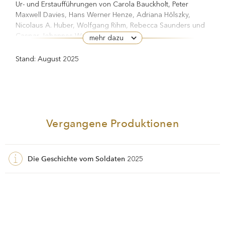
Ur- und Erstaufführungen von Carola Bauckholt, Peter
Maxwell Davies, Hans Werner Henze, Adriana Hölszky,
Nicolaus A. Huber, Wolfgang Rihm, Rebecca Saunders und
Caspar Johannes Walter zu erleben.
mehr dazu
2003 wurde er von Claudio Abbado zum ständigen
Stand: August 2025
Solotrompeter des Lucerne Festival Orchestra ernannt.
Daneben ist er der Künstlerische Leiter des Brass
Ensembles dieses Orchesters.
2022 gründete er das Reinhold Friedrich Brass Quintett. In
diesem hochkarätig besetzten Quintett vereinte er mit dem
Vergangene Produktionen
Belgier Jeroen Berwaerts (Trompete), dem Dänen Lasse
Mauritzen (Horn), dem Briten Ian Bousfield (Posaune) und
dem Norweger Thomas Røisland (Tuba) erfahrene Musiker,
Die Geschichte vom Soldaten
um neue Standards in der Blechbläser-Kammermusik zu
2025
setzen, Arrangements in Auftrag zu geben und
Erstaufnahmen vorzulegen. Das erste gemeinsame Album,
Unity,
erschien im April 2024.
Zu Reinhold Friedrichs zahlreichen Einspielungen zählen
Eirene
zudem Herbert Willis Solokonzert
und Bernd Alois