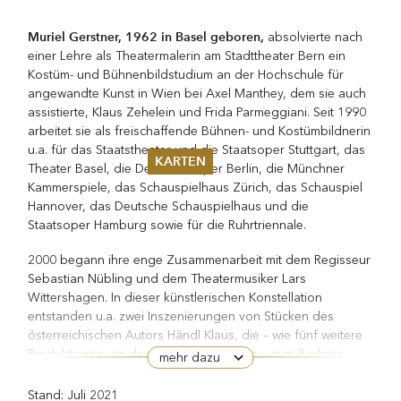
Muriel Gerstner, 1962 in Basel geboren,
absolvierte nach
einer Lehre als Theatermalerin am Stadttheater Bern ein
Kostüm- und Bühnenbildstudium an der Hochschule für
angewandte Kunst in Wien bei Axel Manthey, dem sie auch
assistierte, Klaus Zehelein und Frida Parmeggiani. Seit 1990
arbeitet sie als freischaffende Bühnen- und Kostümbildnerin
u.a. für das Staatstheater und die Staatsoper Stuttgart, das
KARTEN
Theater Basel, die Deutsche Oper Berlin, die Münchner
Kammerspiele, das Schauspielhaus Zürich, das Schauspiel
Sommer 2026
Hannover, das Deutsche Schauspielhaus und die
Pfingsten 2026
Staatsoper Hamburg sowie für die Ruhrtriennale.
Abonnements
Karteninformation
2000 begann ihre enge Zusammenarbeit mit dem Regisseur
Gutscheine
Sebastian Nübling und dem Theatermusiker Lars
Wittershagen. In dieser künstlerischen Konstellation
entstanden u.a. zwei Inszenierungen von Stücken des
österreichischen Autors Händl Klaus, die – wie fünf weitere
Produktionen, an denen sie beteiligt war – zum Berliner
mehr dazu
Theatertreffen eingeladen wurden, zuletzt Karin Henkels
Beute Frauen Krieg
Regiearbeit
(Schauspielhaus Zürich,
Stand: Juli 2021