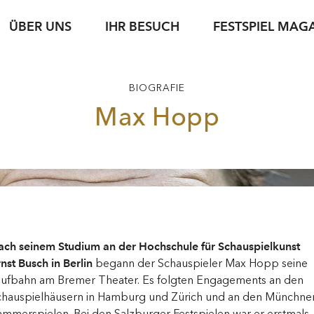
ÜBER UNS
IHR BESUCH
FESTSPIEL MAG
iele
sse
Karteninformation
jung & jede*r
Spielstätten
Fotoservice
jung & jede*r
Archiv
Führungen
BIOGRAFIE
g
setexte
Abonnements
Nachwuchsförderung
Gastronomie
Podcasts
Young Singers Pro
Nachhaltigkeit
Max Hopp
Gutscheine
Herbert von Kara
Karriere
Bewerbung Festspielwinzer·in 2027
N
Conductors Awar
Verfügbare Tickets
pdf download
ach seinem Studium an der Hochschule für Schauspielkunst
nst Busch in Berlin
begann der Schauspieler Max Hopp seine
aufbahn am Bremer Theater. Es folgten Engagements an den
chauspielhäusern in Hamburg und Zürich und an den Münchne
mmerspielen. Bei den Salzburger Festspielen war er erstmals