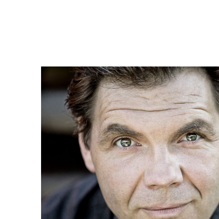
de
Ho
kö
K
Er
Kü
zw
S
à
au
M
Ni
se
20
Ma