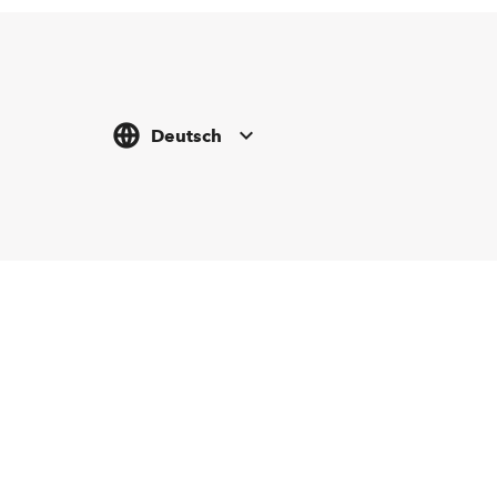
Deutsch
Tickethotline
Newsletter abonnieren
+43 662 8045 500
info@salzburgfestival.at