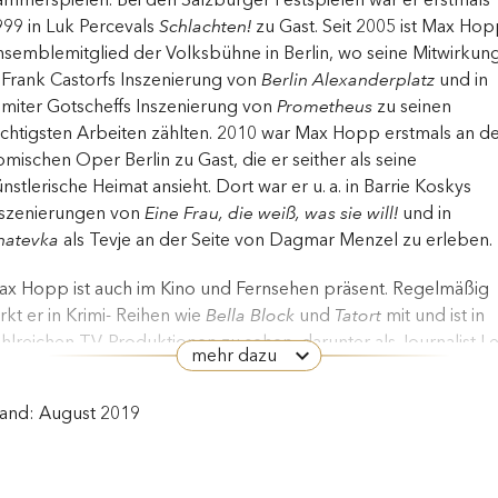
99 in Luk Percevals
Schlachten!
zu Gast. Seit 2005 ist Max Ho
semblemitglied der Volksbühne in Berlin, wo seine Mitwirkun
 Frank Castorfs Inszenierung von
Berlin Alexanderplatz
und in
miter Gotscheffs Inszenierung von
Prometheus
zu seinen
chtigsten Arbeiten zählten. 2010 war Max Hopp erstmals an d
mischen Oper Berlin zu Gast, die er seither als seine
nstlerische Heimat ansieht. Dort war er u. a. in Barrie Koskys
nszenierungen von
Eine Frau, die weiß, was sie will!
und in
natevka
als Tevje an der Seite von Dagmar Menzel zu erleben.
ax Hopp ist auch im Kino und Fernsehen präsent. Regelmäßig
rkt er in Krimi- Reihen wie
Bella Block
und
Tatort
mit und ist in
hlreichen TV-Produktionen zu sehen, darunter als Journalist L
mehr dazu
rawand in
Die Spiegel-Affäre
(Regie: Roland Suso Richter) und
ls Hauptmann Burkhard Schönhammer in
Bornholmer Straße
tand: August 2019
egie: Christian Schwochow). Auch in Mehrteilern wie
Der gleic
immel
(Regie: Oliver Hirschbiegel) und
Tannbach
(Regie:
exander Dierbach) wirkte er mit. Mit der durchgehenden Rolle