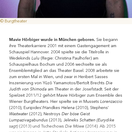
© Burgtheater
Mavie Hörbiger wurde in München geboren.
Sie begann
ihre Theaterkarriere 2001 mit einem Gastengagement am
Schauspiel Hannover. 2004 spielte sie die Titelrolle in
Lulu
Wedekinds
(Regie: Christina Paulhofer) am
Schauspielhaus Bochum und 2006 wechselte sie als
Ensemblemitglied an das Theater Basel. 2008 arbeitete sie
zum ersten Mal in Wien, und zwar in Heribert Sasses
Die
Inszenierung von Yūzō Yamamotos/Bertolt Brechts
Judith von Shimoda
am Theater in der Josefstadt. Seit der
Spielzeit 2011/12 gehört Mavie Hörbiger zum Ensemble des
Lorenzaccio
Wiener Burgtheaters. Hier spielte sie in Mussets
Helena
(2010), Euripides’/Handkes
(2010), Stephens’
Wastwater
Der böse Geist
(2012), Nestroys
Lumpazivagabundus
Schatten (Eurydike
(2013), Jelineks
sagt)
Die Möwe
(2013) und Tschechows
(2014). Ab 2015