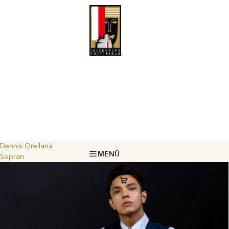
Dennis Orellana
MENÜ
Sopran