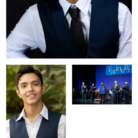
Si suoni la
Festival. 2023 kehrte er für das Solokonzert
tromba
nach Bayreuth zurück, bevor er mit diesem
Programm 2024 auf Tournee ging.
Zu seinen Bühnenengagements der Saisonen 2022/23 und
Nebucadnezar
2023/24 zählten Darius in Keisers
am
Schlosstheater Schwetzingen und am Theater Magdeburg
La finta
sowie umjubelte Auftritte als Mozarts Ramiro (
giardiniera
) am Salzburger Landestheater und als Sifare
Mitridate
(
) bei der Midsummer Mozartiade in Brüssel und im
Rahmen von Les Festivals de Wallonie in Mons und Namur.
Griselda
Auf dem Konzertpodium sang er Ernesto (
) in
Il Venceslao
Wrocław, Alessandro (
) in Gleiwitz und am
Teseo
Theater an der Wien, die Titelpartie in
bei den
Carlo il Calvo
Händel-Festspielen in Halle und Berardo (
) an
der Mailänder Scala und im Konzerthaus Dortmund. Sein
The Indian Queen
Salzburger Festspieldebüt gab er 2023 in
unter Teodor Currentzis.