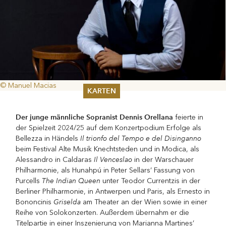
© Manuel Macias
KARTEN
Sommer 2026
Der junge männliche Sopranist Dennis Orellana
feierte in
Pfingsten 2026
der Spielzeit 2024/25 auf dem Konzertpodium Erfolge als
Abonnements
Il trionfo del Tempo
e del Disinganno
Bellezza in Händels
Karteninformation
beim Festival Alte Musik Knechtsteden und in Modica, als
Gutscheine
Il Venceslao
Alessandro in Caldaras
in der Warschauer
Philharmonie, als Hunahpú in Peter Sellars’ Fassung von
The Indian Queen
Purcells
unter Teodor Currentzis in der
Berliner Philharmonie, in Antwerpen und Paris, als Ernesto in
Griselda
Bononcinis
am Theater an der Wien sowie in einer
Reihe von Solokonzerten. Außerdem übernahm er die
Titelpartie in einer Inszenierung von Marianna Martines’