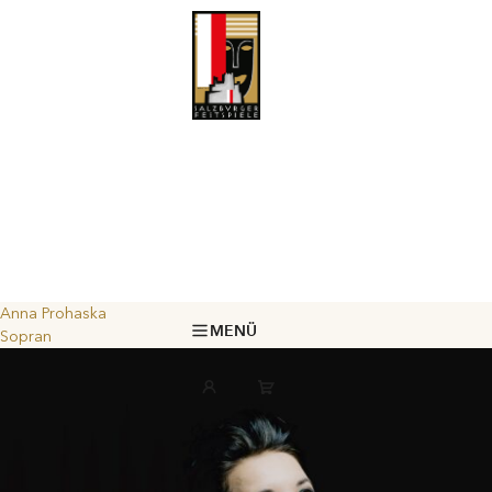
Anna Prohaska
MENÜ
Sopran