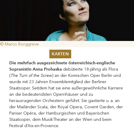
© Marco Borggreve
KARTEN
Die mehrfach ausgezeichnete österreichisch-englische
Sommer 2026
Sopranistin Anna Prohaska
debütierte 18-jährig als Flora
Pfingsten 2026
The Turn of
the Screw
(
) an der Komischen Oper Berlin und
Abonnements
wurde mit 23 Jahren Ensemblemitglied der Berliner
Karteninformation
Staatsoper. Seitdem hat sie eine außergewöhnliche Karriere
Gutscheine
an die bedeutendsten Opernhäuser und zu
herausragenden Orchestern geführt. Sie gastierte u. a. an
der Mailänder Scala, der Royal Opera, Covent Garden, der
Pariser Opéra, der Hamburgischen und Bayerischen
Staatsoper, dem MusikTheater an der Wien und beim
Festival d’Aix-en-Provence.