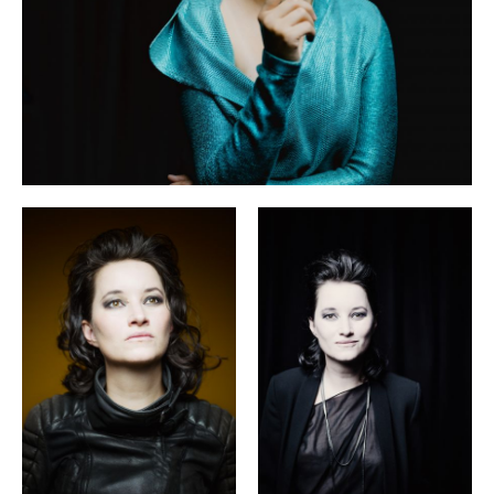
Rundfunks, dem London Symphony Orchestra, dem Royal
Concertgebouw Orchestra, dem Los Angeles Philharmonic
und dem Boston Symphony Orchestra unter Dirigenten wie
Claudio Abbado, Pierre Boulez, Gustavo Dudamel, Daniel
Harding, Mariss Jansons, Franz Welser-Möst und Christoph
von Dohnányi.
Zu Anna Prohaskas Diskografie zählen eine Reihe von Solo-
Sirène
Enchanted Forest
Behind the
CDs:
(2011),
(2013) und
Lines
Serpent
& Fire
(2014) für Deutsche Grammophon;
mit
Paradise
Lost
Bach:
Il Giardino Armonico,
mit Julius Drake,
Redemption
Celebration
of Life
mit der lautten compagney,
in Death
Kafka-Fragmente
mit La Folia und Kurtágs
mit
Maria
Isabelle Faust. Zuletzt erschien bei Alpha Classics
Mater
Meretrix
mit Patricia Kopatchinskaja und der
Camerata Bern.
Anna Prohaska wurde u. a. mit dem Kunstpreis Berlin und
dem OPUS Klassik 2024 ausgezeichnet.