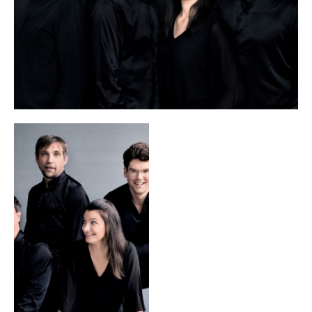
Brueggergosman, Gérard Caussé, der Deutschen
Kammerakademie Neuss, Stella Doufexis, Andreas Frölich,
Pavel Gililov, Bernd Glemser, Per Arne Glorvigen, dem
Henschel Quartett, Ralph Manno, Sergei Nakariakov, Ulrich
Noethen, Menahem Pressler, Dora Schwarzberg, Ulrich
Tukur und Anatol Ugorski ebenso zusammen wie mit dem
kürzlich verstorbenen Peter Simonischek. Mit dem großen
Schauspieler Bruno Ganz teilten die Delians bis zu seinem
Tod 2019 zehn Jahre ihrer künstlerischen Laufbahn in
verschiedenen aufsehenerregenden Lesungsprojekten.
Eine rege Zusammenarbeit verbindet das delian::quartett
auch mit Rundfunkanstalten wie SWR, HR, WDR, Catalunya
Música, Radio France, Danmarks Radio, BR, NDR, SR, ORF
oder Deutschlandfunk. Die Einspielungen des Quartetts für
das Label OehmsClassics belegten stets die obersten
Plätze der Klassik-Charts; ihre zweite CD mit Musik Joseph
Haydns erhielt 2010 eine Nominierung für den ECHO
Klassik. Der Live-Mitschnitt von Ernest Chaussons Konzert
für Violine, Klavier und Streichquartett op. 21 mit dem
delian::quartett, Liza Ferschtman und Benjamin Moser wurde
2018 in die Jubiläums-Edition des Klavier-Festivals Ruhr