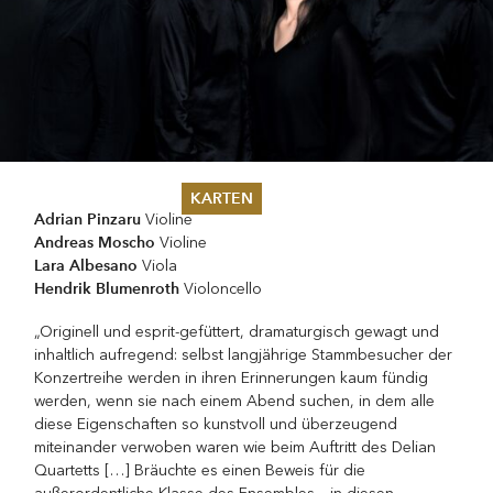
KARTEN
Adrian Pinzaru
Violine
Andreas Moscho
Violine
Sommer 2026
Lara Albesano
Viola
Pfingsten 2026
Hendrik Blumenroth
Violoncello
Abonnements
Karteninformation
„Originell und esprit-gefüttert, dramaturgisch gewagt und
Gutscheine
inhaltlich aufregend: selbst langjährige Stammbesucher der
Konzertreihe werden in ihren Erinnerungen kaum fündig
werden, wenn sie nach einem Abend suchen, in dem alle
diese Eigenschaften so kunstvoll und überzeugend
miteinander verwoben waren wie beim Auftritt des Delian
Quartetts […] Bräuchte es einen Beweis für die