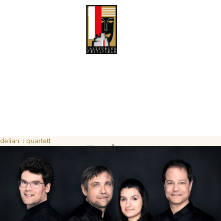
delian :: quartett
MENÜ