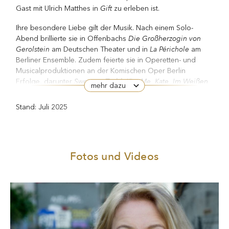
Gift
Gast mit Ulrich Matthes in
zu erleben ist.
Ihre besondere Liebe gilt der Musik. Nach einem Solo-
Die Großherzogin von
Abend brillierte sie in Offenbachs
Gerolstein
La Périchole
am Deutschen Theater und in
am
Berliner Ensemble. Zudem feierte sie in Operetten- und
Musicalproduktionen an der Komischen Oper Berlin
Sweeney Todd, Kiss Me, Kate, Im Weißen
Erfolge, darunter
mehr dazu
Rößl, Ball im Savoy,
Eine Frau, die weiß, was sie will!, Die
Perlen der Cleopatra
Anatevka
Die sieben Todsünden.
,
und
Stand: Juli 2025
2020 kreierte Barrie Kosky für sie einen Monodramen-
Pierrot lunaire
Nicht
Abend mit Schönbergs
sowie Becketts
Ich
Rockaby
und
.
Fotos und Videos
Gastspiele führten sie u. a. ins Theater Rigiblick, in die
Londoner Queen Elizabeth Hall und 2016 in der
Agota? Die
Uraufführung von Helmut Oehrings
Analphabetin
mit dem Ensemble Modern nach Wiesbaden.
Zu wichtigen Film- und Fernsehproduktionen zählen Heiner
Coming Out,
Schtonk
Carows
Helmut Dietls
, der Dreiteiler
Der Laden
Klemperer — Ein Leben in Deutschland
und
. Für