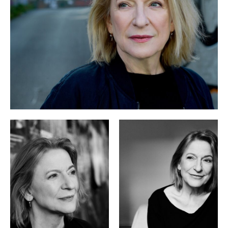
Leben wäre schön
ihre Rolle in
bekam sie 2004 den Adolf-
Grimme-Preis und den Bayerischen Fernsehpreis, für Matti
Die Nachrichten
Als
Geschonnecks
und Andreas Kleinerts
der Fremde kam
wurde sie 2006 mit dem Deutschen
Fernsehpreis ausgezeichnet. Zu den jüngsten Kinoarbeiten
Die Unsichtbare
Die verlorene
zählen
(2010) sowie Dietls
Zeit
Zettl
Frei nach Plan
(2010) und
(2011). In
war sie als
Rocksängerin Anne zu sehen und wurde auf dem
Internationalen Filmfestival in Shanghai geehrt. Seit 2014 ist
Tatort
Dagmar Manzel als Kommissarin im Franken-
zu sehen.
In den letzten Jahren hat sie sich mit Hörbüchern wie Joyces
Dubliner,
Der Hals der Giraffe
Schalanskys
und Thoreaus
Über die Pflicht zum Ungehorsam gegen den Staat
profiliert.
August
2013 gewann sie für Christa Wolfs
den Deutschen
Hörbuchpreis.
2017 erschien Dagmar Manzels Autobiografie
MENSCHENsKIND
im Aufbau Verlag.