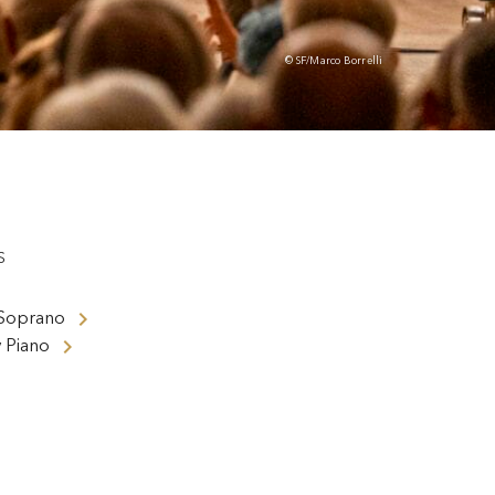
© SF/Marco Borrelli
S
Soprano
y
Piano