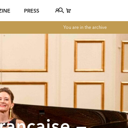
ZINE
PRESS
You are in the archive
FAQ
Tickethotline
ject
+43 662 8045 500
jan Young
info@salzburgfestival.at
d
française —