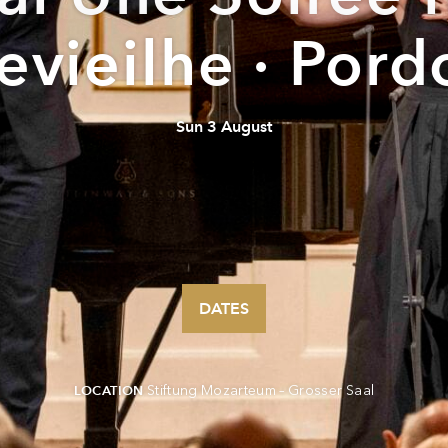
evieilhe · Pord
Sun 3 August
DATES
Stiftung Mozarteum – Grosser Saal
LOCATION