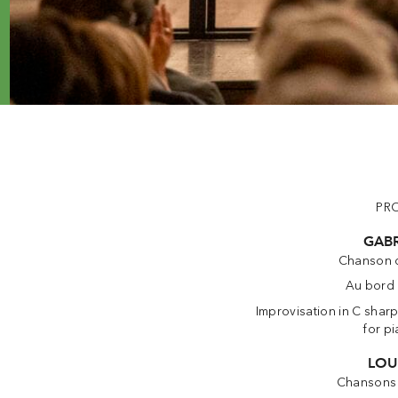
PR
GABR
Chanson d
Au bord 
Improvisation in C shar
for p
LOU
Chansons 