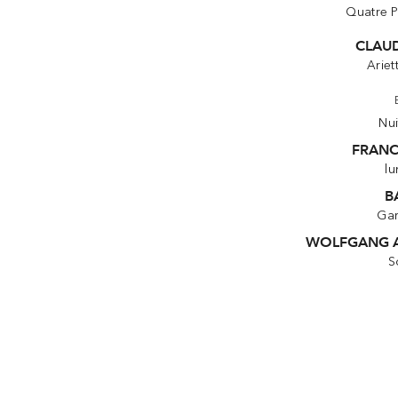
Quatre 
CLAU
Ariet
Nui
FRANC
lu
B
Gar
WOLFGANG 
S