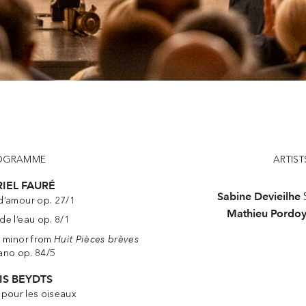
OGRAMME
ARTIST
IEL FAURÉ
Sabine Devieilhe
’amour op. 27/1
Mathieu Pordo
de l’eau op. 8/1
Huit Pièces brèves
p minor from
iano op. 84/5
IS BEYDTS
pour les oiseaux