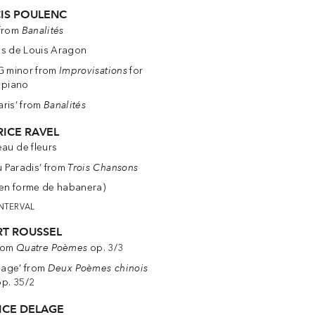
IS POULENC
Banalités
 from
s de Louis Aragon
Improvisations
 G minor from
for
piano
Banalités
aris’ from
ICE RAVEL
au de fleurs
Trois Chansons
u Paradis’ from
(en forme de habanera)
INTERVAL
RT ROUSSEL
Quatre Poèmes
from
op. 3/3
Deux Poèmes chinois
sage’ from
op. 35/2
ICE DELAGE