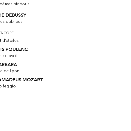
Poèmes hindous
DE DEBUSSY
tes oubliées
ENCORE
t d’étoiles
IS POULENC
ne d'avril
ARBARA
e de Lyon
AMADEUS MOZART
olfeggio