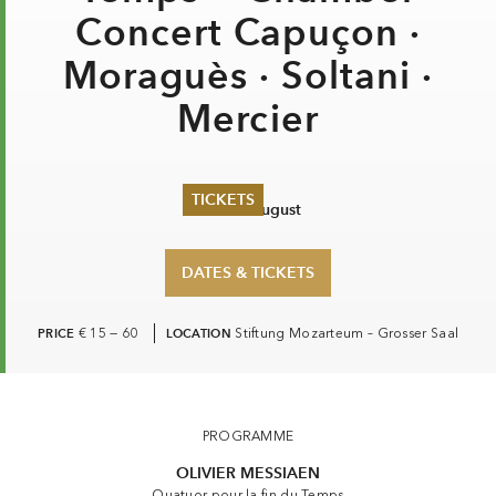
Concert Capuçon ·
Moraguès · Soltani ·
Mercier
TICKETS
Thu 20 August
Summer 2026
Whitsun 2026
DATES & TICKETS
Vouchers
Ticketing Information
PRICE
€ 15 — 60
LOCATION
Stiftung Mozarteum – Grosser Saal
Quatuor pour la fin du Temps — Chamber Concert Capuçon · Moraguès · Soltani · Mercier
PROGRAMME
OLIVIER MESSIAEN
Quatuor pour la fin du Temps