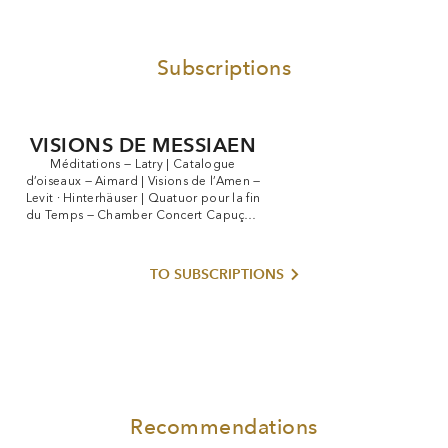
Subscriptions
VISIONS DE MESSIAEN
Méditations
—
Latry
|
Catalogue
d’oiseaux
—
Aimard
|
Visions
de
l’Amen
—
Levit
·
Hinterhäuser
|
Quatuor
pour
la
fin
du
Temps
—
Chamber
Concert
Capuçon
·
Moraguès
·
Soltani
·
Mercier
TO SUBSCRIPTIONS
Recommendations