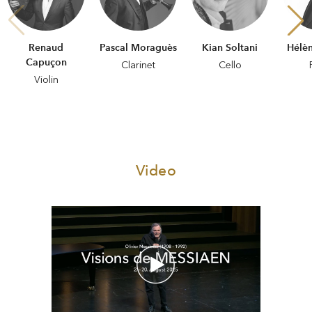
Renaud
Pascal Moraguès
Kian Soltani
Hélèn
Capuçon
Clarinet
Cello
Violin
Video