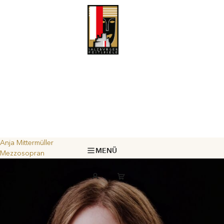
Anja Mittermüller
MENÜ
Mezzosopran