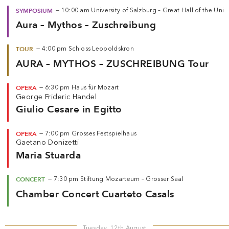
SYMPOSIUM
—
10:00 am
University of Salzburg – Great Hall of the Unive
Aura – Mythos – Zuschreibung
TOUR
—
4:00 pm
Schloss Leopoldskron
AURA – MYTHOS – ZUSCHREIBUNG Tour
OPERA
—
6:30 pm
Haus für Mozart
George Frideric Handel
Giulio Cesare in Egitto
OPERA
—
7:00 pm
Grosses Festspielhaus
Gaetano Donizetti
Maria Stuarda
CONCERT
—
7:30 pm
Stiftung Mozarteum – Grosser Saal
Chamber Concert Cuarteto Casals
Tuesday, 12th August