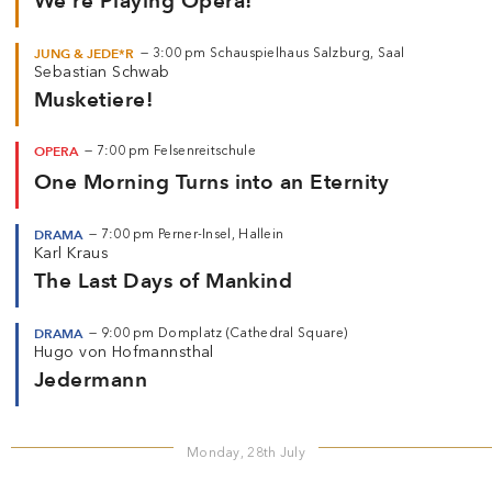
We're Playing Opera!
JUNG & JEDE*R
—
3:00 pm
Schauspielhaus Salzburg, Saal
Sebastian Schwab
Musketiere!
OPERA
—
7:00 pm
Felsenreitschule
One Morning Turns into an Eternity
DRAMA
—
7:00 pm
Perner-Insel, Hallein
Karl Kraus
The Last Days of Mankind
DRAMA
—
9:00 pm
Domplatz (Cathedral Square)
Hugo von Hofmannsthal
Jedermann
Monday, 28th July