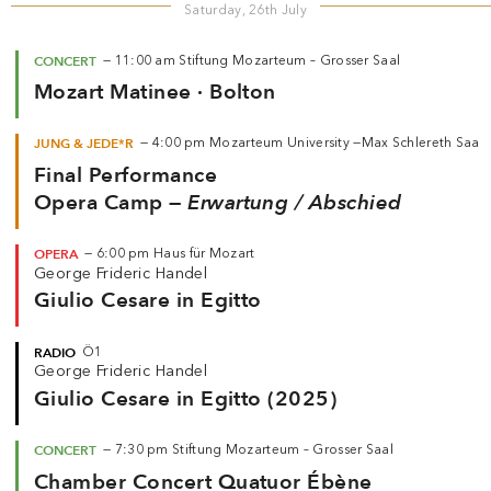
Saturday, 26th July
CONCERT
—
11:00 am
Stiftung Mozarteum – Grosser Saal
Mozart Matinee · Bolton
JUNG & JEDE*R
—
4:00 pm
Mozarteum University —
Max Schlereth Saal
Final Performance
Opera Camp —
Erwartung / Abschied
OPERA
—
6:00 pm
Haus für Mozart
George Frideric Handel
Giulio Cesare in Egitto
RADIO
Ö1
George Frideric Handel
Giulio Cesare in Egitto (2025)
CONCERT
—
7:30 pm
Stiftung Mozarteum – Grosser Saal
Chamber Concert Quatuor Ébène