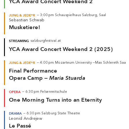
YCA Award Concert Weekend 2
JUNG & JEDE*R
—
3:00 pm
Schauspielhaus Salzburg, Saal
Sebastian Schwab
Musketiere!
STREAMING
salzburgfestival.at
YCA Award Concert Weekend 2 (2025)
JUNG & JEDE*R
—
4:00 pm
Mozarteum University —
Max Schlereth Saal
Final Performance
Opera Camp —
Maria Stuarda
OPERA
—
6:30 pm
Felsenreitschule
One Morning Turns into an Eternity
DRAMA
—
6:30 pm
Salzburg State Theatre
Leonid Andrejew
Le Passé