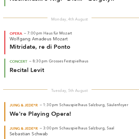
Monday, 4th August
OPERA
—
7:00 pm
Haus für Mozart
Wolfgang Amadeus Mozart
Mitridate, re di Ponto
CONCERT
—
8:30 pm
Grosses Festspielhaus
Recital Levit
Tuesday, 5th August
JUNG & JEDE*R
—
1:30 pm
Schauspielhaus Salzburg, Säulenfoyer
We're Playing Opera!
JUNG & JEDE*R
—
3:00 pm
Schauspielhaus Salzburg, Saal
Sebastian Schwab