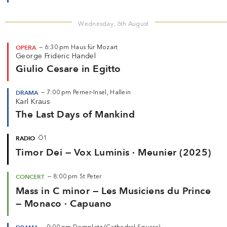
Wednesday, 6th August
OPERA
—
6:30 pm
Haus für Mozart
George Frideric Handel
Giulio Cesare in Egitto
DRAMA
—
7:00 pm
Perner-Insel, Hallein
Karl Kraus
The Last Days of Mankind
RADIO
Ö1
Timor Dei — Vox Luminis · Meunier (2025)
CONCERT
—
8:00 pm
St Peter
Mass in C minor — Les Musiciens du Prince
— Monaco · Capuano