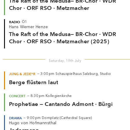
The Raft of the Medusa— BR-Chor · WDR
Chor · ORF RSO · Metzmacher
RADIO
Ö1
Hans Werner Henze
The Raft of the Medusa— BR-Chor · WDR
Chor · ORF RSO · Metzmacher (2025)
Saturday, 19th July
JUNG & JEDE*R
—
3:00 pm
Schauspielhaus Salzburg, Studio
Berge flüstern laut
CONCERT
—
8:30 pm
Kollegienkirche
Prophetiae — Cantando Admont · Bürgi
DRAMA
—
9:00 pm
Domplatz (Cathedral Square)
Hugo von Hofmannsthal