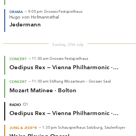
DRAMA
—
9:00 pm
Grosses Festspielhaus
Hugo von Hofmannsthal
Jedermann
Sunday, 27th July
CONCERT
—
11:00 am
Grosses Festspielhaus
Oedipus Rex — Vienna Philharmonic ·
Salonen
CONCERT
—
11:00 am
Stiftung Mozarteum – Grosser Saal
Mozart Matinee · Bolton
RADIO
Ö1
Oedipus Rex — Vienna Philharmonic ·
Salonen (2025)
JUNG & JEDE*R
—
1:30 pm
Schauspielhaus Salzburg, Säulenfoyer