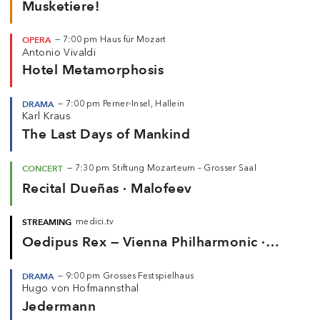
Musketiere!
OPERA
—
7:00 pm
Haus für Mozart
Antonio Vivaldi
Hotel Metamorphosis
DRAMA
—
7:00 pm
Perner-Insel, Hallein
Karl Kraus
The Last Days of Mankind
CONCERT
—
7:30 pm
Stiftung Mozarteum – Grosser Saal
Recital Dueñas · Malofeev
STREAMING
medici.tv
Oedipus Rex — Vienna Philharmonic ·
Salonen (2025)
DRAMA
—
9:00 pm
Grosses Festspielhaus
Hugo von Hofmannsthal
Jedermann