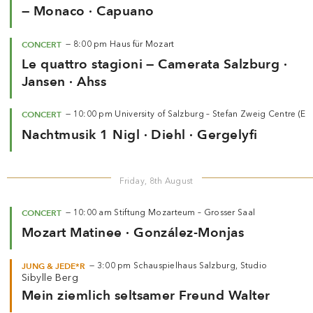
— Monaco · Capuano
CONCERT
—
8:00 pm
Haus für Mozart
Le quattro stagioni — Camerata Salzburg ·
Jansen · Ahss
CONCERT
—
10:00 pm
University of Salzburg – Stefan Zweig Centre (
Nachtmusik 1 Nigl · Diehl · Gergelyfi
Friday, 8th August
CONCERT
—
10:00 am
Stiftung Mozarteum – Grosser Saal
Mozart Matinee · González-Monjas
JUNG & JEDE*R
—
3:00 pm
Schauspielhaus Salzburg, Studio
Sibylle Berg
Mein ziemlich seltsamer Freund Walter