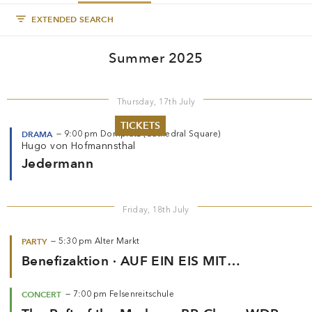
EXTENDED SEARCH
Summer 2025
Thursday, 17th July
TICKETS
DRAMA
—
9:00 pm
Domplatz (Cathedral Square)
Hugo von Hofmannsthal
Summer 2026
Jedermann
Whitsun 2026
Vouchers
Ticketing Information
Friday, 18th July
PARTY
—
5:30 pm
Alter Markt
Benefizaktion · AUF EIN EIS MIT
JEDERMANN
CONCERT
—
7:00 pm
Felsenreitschule