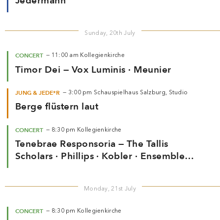
Jedermann
Sunday, 20th July
CONCERT
—
11:00 am
Kollegienkirche
Timor Dei — Vox Luminis · Meunier
JUNG & JEDE*R
—
3:00 pm
Schauspielhaus Salzburg, Studio
Berge flüstern laut
CONCERT
—
8:30 pm
Kollegienkirche
Tenebrae Responsoria — The Tallis
Scholars · Phillips · Kobler · Ensemble
Musikfabrik · Volkov
Monday, 21st July
CONCERT
—
8:30 pm
Kollegienkirche