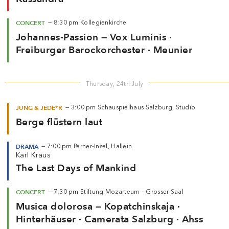
CONCERT
—
8:30 pm
Kollegienkirche
Johannes-Passion — Vox Luminis ·
Freiburger Barockorchester · Meunier
Thursday, 24th July
JUNG & JEDE*R
—
3:00 pm
Schauspielhaus Salzburg, Studio
Berge flüstern laut
DRAMA
—
7:00 pm
Perner-Insel, Hallein
Karl Kraus
The Last Days of Mankind
CONCERT
—
7:30 pm
Stiftung Mozarteum – Grosser Saal
Musica dolorosa — Kopatchinskaja ·
Hinterhäuser · Camerata Salzburg · Ahss