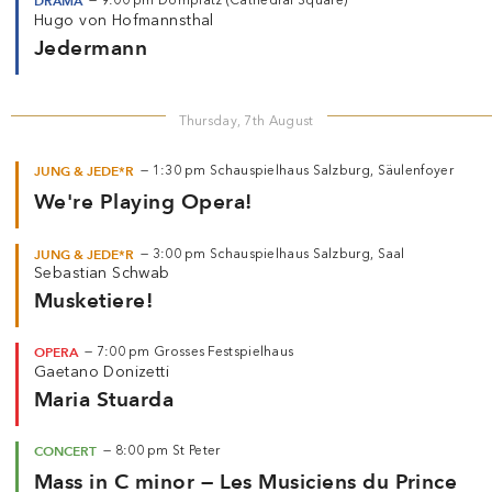
DRAMA
—
9:00 pm
Domplatz (Cathedral Square)
Hugo von Hofmannsthal
Jedermann
Thursday, 7th August
JUNG & JEDE*R
—
1:30 pm
Schauspielhaus Salzburg, Säulenfoyer
We're Playing Opera!
JUNG & JEDE*R
—
3:00 pm
Schauspielhaus Salzburg, Saal
Sebastian Schwab
Musketiere!
OPERA
—
7:00 pm
Grosses Festspielhaus
Gaetano Donizetti
Maria Stuarda
CONCERT
—
8:00 pm
St Peter
Mass in C minor — Les Musiciens du Prince