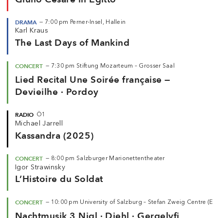
DRAMA
—
7:00 pm
Perner-Insel, Hallein
Karl Kraus
The Last Days of Mankind
CONCERT
—
7:30 pm
Stiftung Mozarteum – Grosser Saal
Lied Recital Une Soirée française —
Devieilhe · Pordoy
RADIO
Ö1
Michael Jarrell
Kassandra (2025)
CONCERT
—
8:00 pm
Salzburger Marionettentheater
Igor Strawinsky
L’Histoire du Soldat
CONCERT
—
10:00 pm
University of Salzburg – Stefan Zweig Centre (
Nachtmusik 3 Nigl · Diehl · Gergelyfi