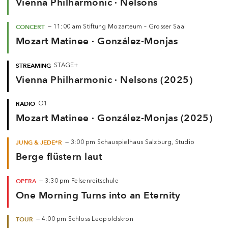
Vienna Philharmonic · Nelsons
CONCERT
—
11:00 am
Stiftung Mozarteum – Grosser Saal
Mozart Matinee · González-Monjas
STREAMING
STAGE+
Vienna Philharmonic · Nelsons (2025)
RADIO
Ö1
Mozart Matinee · González-Monjas (2025)
JUNG & JEDE*R
—
3:00 pm
Schauspielhaus Salzburg, Studio
Berge flüstern laut
OPERA
—
3:30 pm
Felsenreitschule
One Morning Turns into an Eternity
TOUR
—
4:00 pm
Schloss Leopoldskron