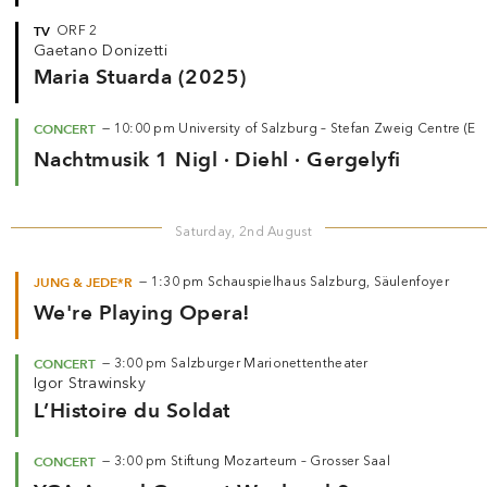
TV
ORF 2
Gaetano Donizetti
Maria Stuarda (2025)
CONCERT
—
10:00 pm
University of Salzburg – Stefan Zweig Centre (
Nachtmusik 1 Nigl · Diehl · Gergelyfi
Saturday, 2nd August
JUNG & JEDE*R
—
1:30 pm
Schauspielhaus Salzburg, Säulenfoyer
We're Playing Opera!
CONCERT
—
3:00 pm
Salzburger Marionettentheater
Igor Strawinsky
L’Histoire du Soldat
CONCERT
—
3:00 pm
Stiftung Mozarteum – Grosser Saal