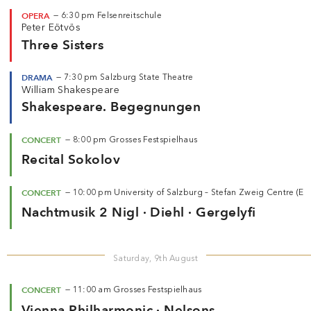
OPERA
—
6:30 pm
Felsenreitschule
Peter Eötvös
Three Sisters
DRAMA
—
7:30 pm
Salzburg State Theatre
William Shakespeare
Shakespeare. Begegnungen
CONCERT
—
8:00 pm
Grosses Festspielhaus
Recital Sokolov
CONCERT
—
10:00 pm
University of Salzburg – Stefan Zweig Centre (
Nachtmusik 2 Nigl · Diehl · Gergelyfi
Saturday, 9th August
CONCERT
—
11:00 am
Grosses Festspielhaus
Vienna Philharmonic · Nelsons