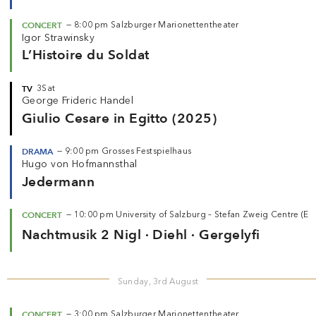
CONCERT
—
8:00 pm
Salzburger Marionettentheater
Igor Strawinsky
L’Histoire du Soldat
TV
3Sat
George Frideric Handel
Giulio Cesare in Egitto (2025)
DRAMA
—
9:00 pm
Grosses Festspielhaus
Hugo von Hofmannsthal
Jedermann
CONCERT
—
10:00 pm
University of Salzburg – Stefan Zweig Centre (
Nachtmusik 2 Nigl · Diehl · Gergelyfi
Sunday, 3rd August
CONCERT
—
3:00 pm
Salzburger Marionettentheater