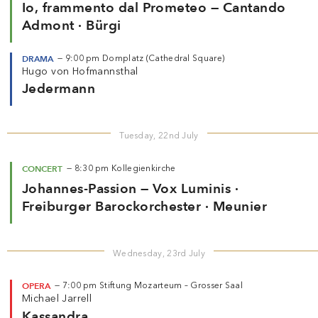
Io, frammento dal Prometeo — Cantando
Admont · Bürgi
DRAMA
—
9:00 pm
Domplatz (Cathedral Square)
Hugo von Hofmannsthal
Jedermann
Tuesday, 22nd July
CONCERT
—
8:30 pm
Kollegienkirche
Johannes-Passion — Vox Luminis ·
Freiburger Barockorchester · Meunier
Wednesday, 23rd July
OPERA
—
7:00 pm
Stiftung Mozarteum – Grosser Saal
Michael Jarrell
Kassandra