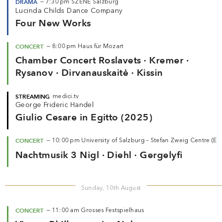
DRAMA
—
7:30 pm
SZENE Salzburg
Lucinda Childs Dance Company
Four New Works
CONCERT
—
8:00 pm
Haus für Mozart
Chamber Concert Roslavets · Kremer ·
Rysanov · Dirvanauskaitė · Kissin
STREAMING
medici.tv
George Frideric Handel
Giulio Cesare in Egitto (2025)
CONCERT
—
10:00 pm
University of Salzburg – Stefan Zweig Centre (
Nachtmusik 3 Nigl · Diehl · Gergelyfi
Sunday, 10th August
CONCERT
—
11:00 am
Grosses Festspielhaus