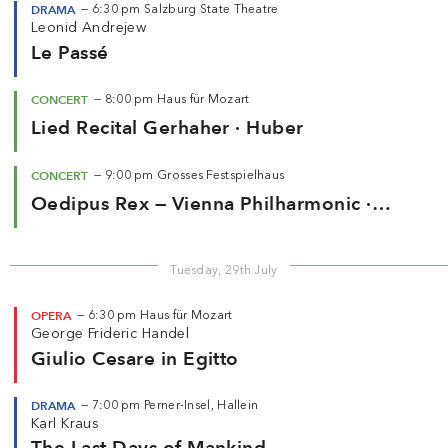
DRAMA
—
6:30 pm
Salzburg State Theatre
Leonid Andrejew
Le Passé
CONCERT
—
8:00 pm
Haus für Mozart
Lied Recital Gerhaher · Huber
CONCERT
—
9:00 pm
Grosses Festspielhaus
Oedipus Rex — Vienna Philharmonic ·
Salonen
Tuesday, 29th July
OPERA
—
6:30 pm
Haus für Mozart
George Frideric Handel
Giulio Cesare in Egitto
DRAMA
—
7:00 pm
Perner-Insel, Hallein
Karl Kraus
The Last Days of Mankind