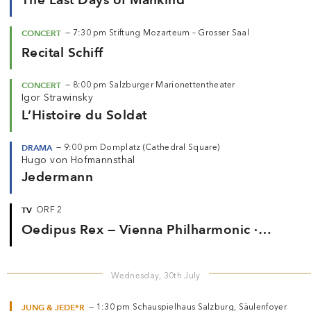
CONCERT
—
7:30 pm
Stiftung Mozarteum – Grosser Saal
Recital Schiff
CONCERT
—
8:00 pm
Salzburger Marionettentheater
Igor Strawinsky
L’Histoire du Soldat
DRAMA
—
9:00 pm
Domplatz (Cathedral Square)
Hugo von Hofmannsthal
Jedermann
TV
ORF 2
Oedipus Rex — Vienna Philharmonic ·
Salonen (2025)
Wednesday, 30th July
JUNG & JEDE*R
—
1:30 pm
Schauspielhaus Salzburg, Säulenfoyer