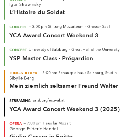
Igor Strawinsky
L’Histoire du Soldat
CONCERT
—
3:00 pm
Stiftung Mozarteum – Grosser Saal
YCA Award Concert Weekend 3
CONCERT
University of Salzburg – Great Hall of the University
YSP Master Class · Prégardien
JUNG & JEDE*R
—
3:00 pm
Schauspielhaus Salzburg, Studio
Sibylle Berg
Mein ziemlich seltsamer Freund Walter
STREAMING
salzburgfestival.at
YCA Award Concert Weekend 3 (2025)
OPERA
—
7:00 pm
Haus für Mozart
George Frideric Handel
Giulio Cesare in Egitto