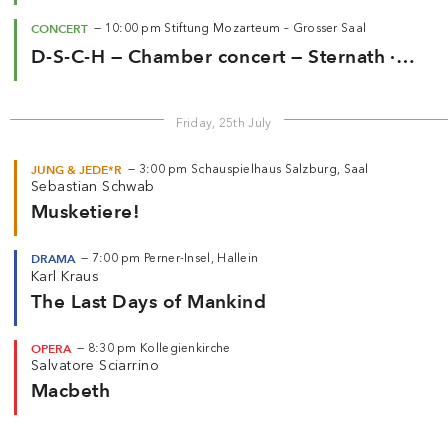
CONCERT
—
10:00 pm
Stiftung Mozarteum – Grosser Saal
D-S-C-H — Chamber concert — Sternath ·
Levit
Friday, 25th July
JUNG & JEDE*R
—
3:00 pm
Schauspielhaus Salzburg, Saal
Sebastian Schwab
Musketiere!
DRAMA
—
7:00 pm
Perner-Insel, Hallein
Karl Kraus
The Last Days of Mankind
OPERA
—
8:30 pm
Kollegienkirche
Salvatore Sciarrino
Macbeth