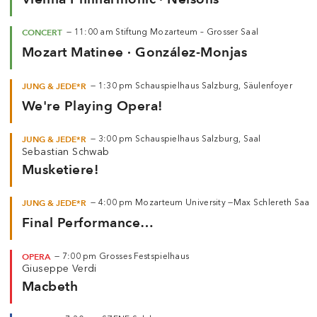
CONCERT
—
11:00 am
Stiftung Mozarteum – Grosser Saal
Mozart Matinee · González-Monjas
JUNG & JEDE*R
—
1:30 pm
Schauspielhaus Salzburg, Säulenfoyer
We're Playing Opera!
JUNG & JEDE*R
—
3:00 pm
Schauspielhaus Salzburg, Saal
Sebastian Schwab
Musketiere!
JUNG & JEDE*R
—
4:00 pm
Mozarteum University —
Max Schlereth Saal
Final Performance
Opera Camp —
Macbeth
OPERA
—
7:00 pm
Grosses Festspielhaus
Giuseppe Verdi
Macbeth