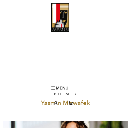
MENÜ
BIOGRAPHY
Yasmin Mowafek
© Felix Grünschloss