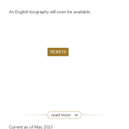
An English biography will soon be available.
TICKETS
Summer 2026
Whitsun 2026
Vouchers
Ticketing Information
read more
Current as of May 2023