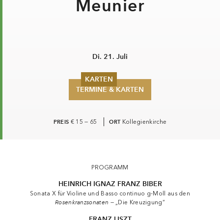
Sommer 2026
Pfingsten 2026
Di. 21. Juli
Abonnements
Karteninformation
Gutscheine
TERMINE & KARTEN
PREIS
€ 15 — 65
ORT
Kollegienkirche
Via crucis — Beyer · Avdeeva · Vox Luminis · Meunier
PROGRAMM
HEINRICH IGNAZ FRANZ BIBER
Sonata X für Violine und Basso continuo g-Moll aus den
Rosenkranzsonaten
— „Die Kreuzigung“
FRANZ LISZT
Via crucis S 53 —
Die 14 Stationen des Kreuzweges für Solostimmen, Chor und Klavier