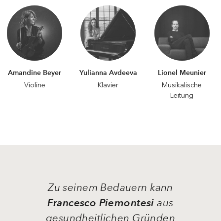
Amandine Beyer
Yulianna Avdeeva
Lionel Meunier
Violine
Klavier
Musikalische
Leitung
Zu seinem Bedauern kann
Francesco Piemontesi
aus
gesundheitlichen Gründen
nicht im Konzert der O
UVERTURE
— V
SPIRITUELLE
IA CRUCIS