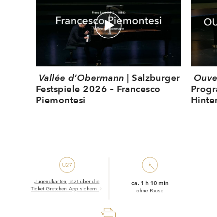
Vallée d’Obermann
| Salzburger
Ouver
Festspiele 2026 – Francesco
Progr
Piemontesi
Hinte
Jugendkarten jetzt über die
ca. 1 h 10 min
Ticket Gretchen App sichern.
ohne Pause
Drucken