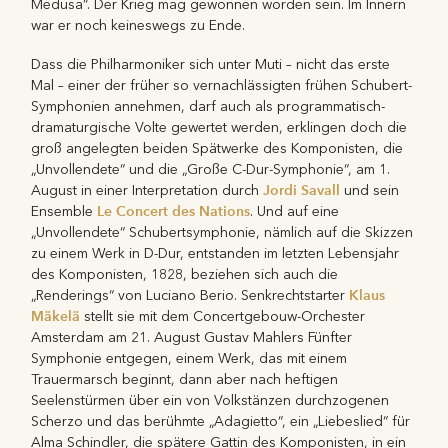
Medusa“. Der Krieg mag gewonnen worden sein. Im Innern
war er noch keineswegs zu Ende.
Dass die Philharmoniker sich unter Muti – nicht das erste
Mal – einer der früher so vernachlässigten frühen Schubert-
Symphonien annehmen, darf auch als programmatisch-
dramaturgische Volte gewertet werden, erklingen doch die
groß angelegten beiden Spätwerke des Komponisten, die
„Unvollendete“ und die „Große C-Dur-Symphonie“, am 1.
Jordi Savall
August in einer Interpretation durch
und sein
Le Concert des Nations
Ensemble
. Und auf eine
„Unvollendete“ Schubertsymphonie, nämlich auf die Skizzen
zu einem Werk in D-Dur, entstanden im letzten Lebensjahr
des Komponisten, 1828, beziehen sich auch die
Klaus
„Renderings“ von Luciano Berio. Senkrechtstarter
Mäkelä
stellt sie mit dem Concertgebouw-Orchester
Amsterdam am 21. August Gustav Mahlers Fünfter
Symphonie entgegen, einem Werk, das mit einem
Trauermarsch beginnt, dann aber nach heftigen
Seelenstürmen über ein von Volkstänzen durchzogenen
Scherzo und das berühmte „Adagietto“, ein „Liebeslied“ für
Alma Schindler, die spätere Gattin des Komponisten, in ein