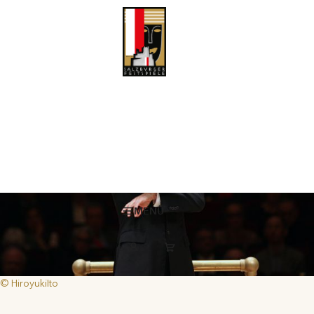
Spirituell, dramatisch, tiefsinnig
Ein Staraufgebot an Solisten, Dirigenten und Orchestern bringt
revolutionär-anarchische Klänge aus der Renaissance und kühne
Töne aus heutigen Tagen zu den Festspielen.
MENÜ
© HiroyukiIto