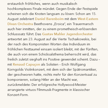
erstaunlich fröhliches, wenn auch musikalisch
hochkomplexes Finale mündet. Gegen Ende der Festspiele
scheinen sich die Knoten langsam zu lösen: Schon am 15.
Daniel Barenboim
West-Eastern
August zelebriert
mit dem
Divan Orchestra
Beethovens „Eroica“, ein Trauermarsch
auch hier inmitten, der zu einem prometheisch-erlösenden
Gustav Mahler Jugendorchester
Schlusssatz führt. Das
antwortet am 23. August auf die Vierte Tschaikowskis, bei
der nach des Komponisten Worten das Individuum im
fröhlichen Festtaumel einsam isoliert bleibt, mit der Fünften,
die auch von einem Schicksalsthema beherrscht wird, das
freilich zuletzt sieghaft ins Positive gewendet scheint. Dazu –
Renaud Capuçon
mit
als Solisten – Erich Wolfgang
Korngolds Violinkonzert, mit dem sich der Spätromantiker,
der geschworen hatte, nichts mehr für den Konzertsaal zu
komponieren, solang Hitler an der Macht war,
zurückmeldete: Der erfolgreiche Hollywood-Meister
arrangierte virtuos Filmmusik-Fragmente in klassischer
Konzert-Form.