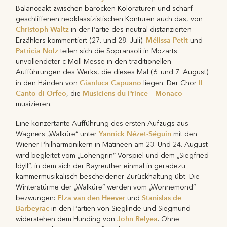
Balanceakt zwischen barocken Koloraturen und scharf
geschliffenen neoklassizistischen Konturen auch das, von
Christoph Waltz
in der Partie des neutral-distanzierten
Mélissa Petit
Erzählers kommentiert (27. und 28. Juli).
und
Patricia Nolz
teilen sich die Sopransoli in Mozarts
unvollendeter c-Moll-Messe in den traditionellen
Aufführungen des Werks, die dieses Mal (6. und 7. August)
Gianluca Capuano
Il
in den Händen von
liegen: Der Chor
Canto di Orfeo
Musiciens du Prince – Monaco
, die
musizieren.
Eine konzertante Aufführung des ersten Aufzugs aus
Yannick Nézet-Séguin
Wagners „Walküre“ unter
mit den
Wiener Philharmonikern in Matineen am 23. Und 24. August
wird begleitet vom „Lohengrin“-Vorspiel und dem „Siegfried-
Idyll“, in dem sich der Bayreuther einmal in geradezu
kammermusikalisch bescheidener Zurückhaltung übt. Die
Winterstürme der „Walküre“ werden vom „Wonnemond“
Elza van den Heever
Stanislas de
bezwungen:
und
Barbeyrac
in den Partien von Sieglinde und Siegmund
John Relyea
widerstehen dem Hunding von
. Ohne