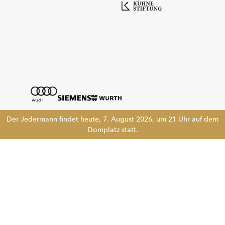
Der Jedermann findet heute, 7. August 2026, um 21 Uhr auf dem
Domplatz statt.
Tickethotline
+43 662 8045 500
info@salzburgfestival.at
Newsletter abonnieren