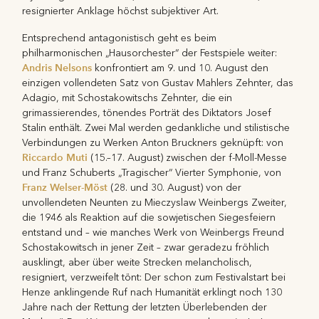
resignierter Anklage höchst subjektiver Art.
Entsprechend antagonistisch geht es beim
philharmonischen „Hausorchester“ der Festspiele weiter:
Andris Nelsons
konfrontiert am 9. und 10. August den
einzigen vollendeten Satz von Gustav Mahlers Zehnter, das
Adagio, mit Schostakowitschs Zehnter, die ein
grimassierendes, tönendes Porträt des Diktators Josef
Stalin enthält. Zwei Mal werden gedankliche und stilistische
Verbindungen zu Werken Anton Bruckners geknüpft: von
Riccardo Muti
(15.–17. August) zwischen der f-Moll-Messe
und Franz Schuberts „Tragischer“ Vierter Symphonie, von
Franz Welser-Möst
(28. und 30. August) von der
unvollendeten Neunten zu Mieczyslaw Weinbergs Zweiter,
die 1946 als Reaktion auf die sowjetischen Siegesfeiern
entstand und – wie manches Werk von Weinbergs Freund
Schostakowitsch in jener Zeit – zwar geradezu fröhlich
ausklingt, aber über weite Strecken melancholisch,
resigniert, verzweifelt tönt: Der schon zum Festivalstart bei
Henze anklingende Ruf nach Humanität erklingt noch 130
Jahre nach der Rettung der letzten Überlebenden der