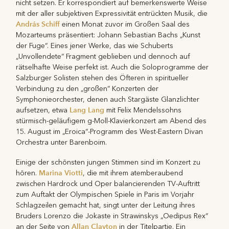
nicht setzen. Er korrespondiert auf bemerkenswerte Weise
mit der aller subjektiven Expressivität entrückten Musik, die
András Schiff
einen Monat zuvor im Großen Saal des
Mozarteums präsentiert: Johann Sebastian Bachs „Kunst
der Fuge“. Eines jener Werke, das wie Schuberts
„Unvollendete“ Fragment geblieben und dennoch auf
rätselhafte Weise perfekt ist. Auch die Soloprogramme der
Salzburger Solisten stehen des Öfteren in spiritueller
Verbindung zu den „großen“ Konzerten der
Symphonieorchester, denen auch Stargäste Glanzlichter
Lang Lang
aufsetzen, etwa
mit Felix Mendelssohns
stürmisch-geläufigem g-Moll-Klavierkonzert am Abend des
15. August im „Eroica“-Programm des West-Eastern Divan
Orchestra unter Barenboim.
Einige der schönsten jungen Stimmen sind im Konzert zu
Marina Viotti
hören.
, die mit ihrem atemberaubend
zwischen Hardrock und Oper balancierenden TV-Auftritt
zum Auftakt der Olympischen Spiele in Paris im Vorjahr
Schlagzeilen gemacht hat, singt unter der Leitung ihres
Bruders Lorenzo die Jokaste in Strawinskys „Oedipus Rex“
Allan Clayton
an der Seite von
in der Titelpartie. Ein