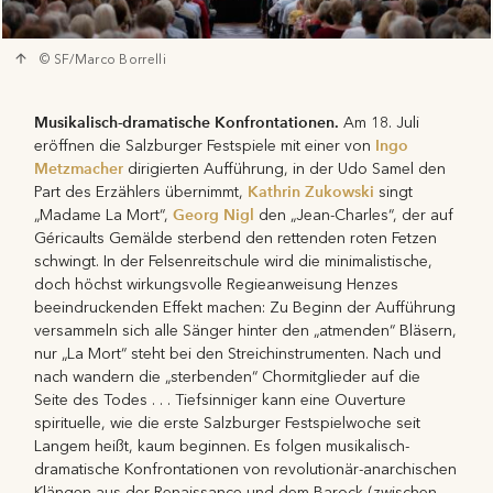
© SF/Marco Borrelli
Musikalisch-dramatische Konfrontationen.
Am 18. Juli
Ingo
eröffnen die Salzburger Festspiele mit einer von
Metzmacher
dirigierten Aufführung, in der Udo Samel den
Kathrin Zukowski
Part des Erzählers übernimmt,
singt
Georg Nigl
„Madame La Mort“,
den „Jean-Charles“, der auf
Géricaults Gemälde sterbend den rettenden roten Fetzen
schwingt. In der Felsenreitschule wird die minimalistische,
doch höchst wirkungsvolle Regieanweisung Henzes
beeindruckenden Effekt machen: Zu Beginn der Aufführung
versammeln sich alle Sänger hinter den „atmenden“ Bläsern,
nur „La Mort“ steht bei den Streichinstrumenten. Nach und
nach wandern die „sterbenden“ Chormitglieder auf die
Seite des Todes . . . Tiefsinniger kann eine Ouverture
spirituelle, wie die erste Salzburger Festspielwoche seit
Langem heißt, kaum beginnen. Es folgen musikalisch-
dramatische Konfrontationen von revolutionär-anarchischen
Klängen aus der Renaissance und dem Barock (zwischen