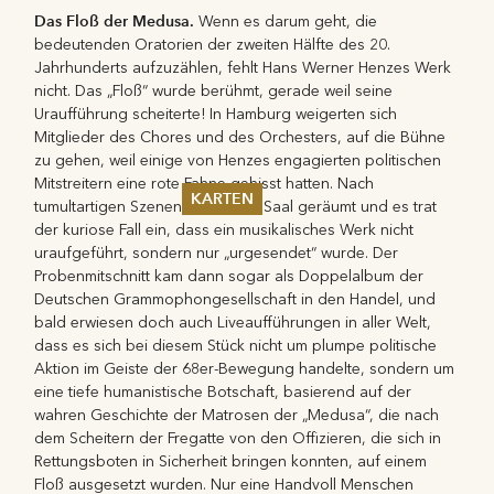
Das Floß der Medusa.
Wenn es darum geht, die
bedeutenden Oratorien der zweiten Hälfte des 20.
Jahrhunderts aufzuzählen, fehlt Hans Werner Henzes Werk
nicht. Das „Floß“ wurde berühmt, gerade weil seine
Uraufführung scheiterte! In Hamburg weigerten sich
Mitglieder des Chores und des Orchesters, auf die Bühne
zu gehen, weil einige von Henzes engagierten politischen
Mitstreitern eine rote Fahne gehisst hatten. Nach
KARTEN
tumultartigen Szenen wurde der Saal geräumt und es trat
der kuriose Fall ein, dass ein musikalisches Werk nicht
Sommer 2026
uraufgeführt, sondern nur „urgesendet“ wurde. Der
Pfingsten 2026
Probenmitschnitt kam dann sogar als Doppelalbum der
Abonnements
Deutschen Grammophongesellschaft in den Handel, und
Karteninformation
bald erwiesen doch auch Liveaufführungen in aller Welt,
Gutscheine
dass es sich bei diesem Stück nicht um plumpe politische
Aktion im Geiste der 68er-Bewegung handelte, sondern um
eine tiefe humanistische Botschaft, basierend auf der
wahren Geschichte der Matrosen der „Medusa“, die nach
dem Scheitern der Fregatte von den Offizieren, die sich in
Rettungsboten in Sicherheit bringen konnten, auf einem
Floß ausgesetzt wurden. Nur eine Handvoll Menschen